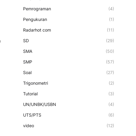
Pemrograman
(4)
Pengukuran
(1)
Radarhot com
(11)
SD
(29)
n
SMA
(50)
SMP
(57)
Soal
(27)
Trigonometri
(2)
Tutorial
(3)
UN/UNBK/USBN
(4)
UTS/PTS
(6)
video
(12)