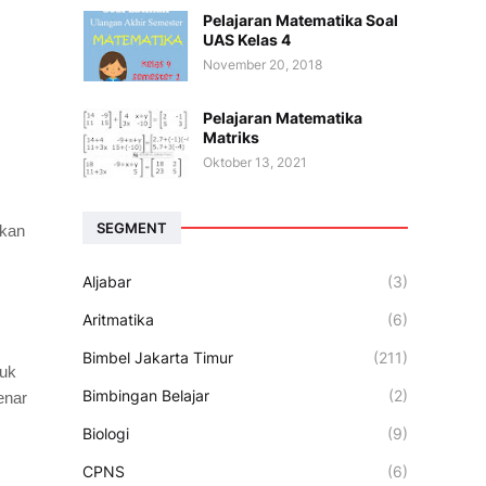
Pelajaran Matematika Soal
UAS Kelas 4
November 20, 2018
Pelajaran Matematika
Matriks
Oktober 13, 2021
SEGMENT
tkan
Aljabar
(3)
Aritmatika
(6)
Bimbel Jakarta Timur
(211)
tuk
Bimbingan Belajar
(2)
enar
Biologi
(9)
CPNS
(6)