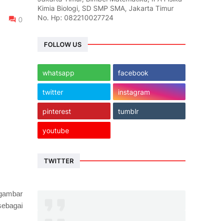
Kimia Biologi, SD SMP SMA, Jakarta Timur
No. Hp: 082210027724
0
FOLLOW US
whatsapp
facebook
twitter
instagram
pinterest
tumblr
youtube
TWITTER
gambar
sebagai