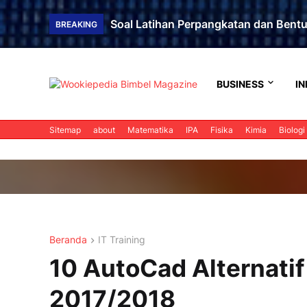
Soal Latihan Perpangkatan dan Bent
BREAKING
BUSINESS
IN
Sitemap
about
Matematika
IPA
Fisika
Kimia
Biologi
Beranda
IT Training
10 AutoCad Alternatif
2017/2018