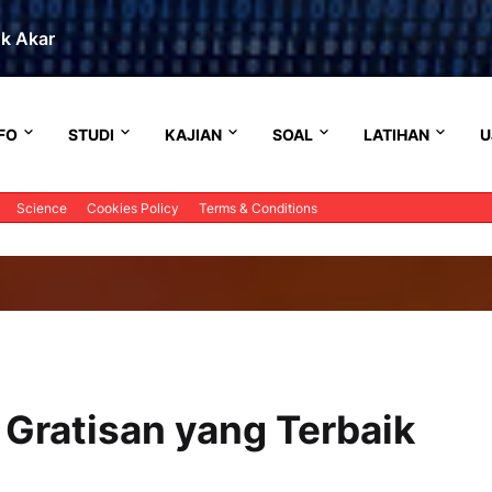
uk Akar
FO
STUDI
KAJIAN
SOAL
LATIHAN
U
Science
Cookies Policy
Terms & Conditions
 Gratisan yang Terbaik