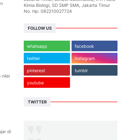
an
Kimia Biologi, SD SMP SMA, Jakarta Timur
No. Hp: 082210027724
FOLLOW US
whatsapp
facebook
twitter
instagram
pinterest
tumblr
 nilai
youtube
TWITTER
jar di