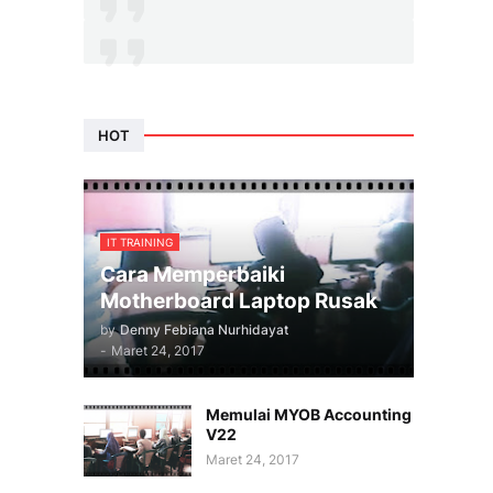
HOT
IT TRAINING
Cara Memperbaiki
Motherboard Laptop Rusak
by
Denny Febiana Nurhidayat
-
Maret 24, 2017
Memulai MYOB Accounting
V22
Maret 24, 2017