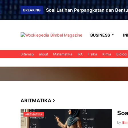
Soal Latihan Perpangkatan dan Bent
BREAKING
BUSINESS
IN
Sitemap
about
Matematika
IPA
Fisika
Kimia
Biologi
ARITMATIKA
Soa
ARITMATIKA
by
Bi