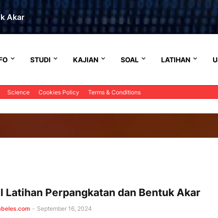
uk Akar
FO
STUDI
KAJIAN
SOAL
LATIHAN
U
Science
Cookies Policy
Terms & Conditions
l Latihan Perpangkatan dan Bentuk Akar
mbeles.com
-
September 16, 2024