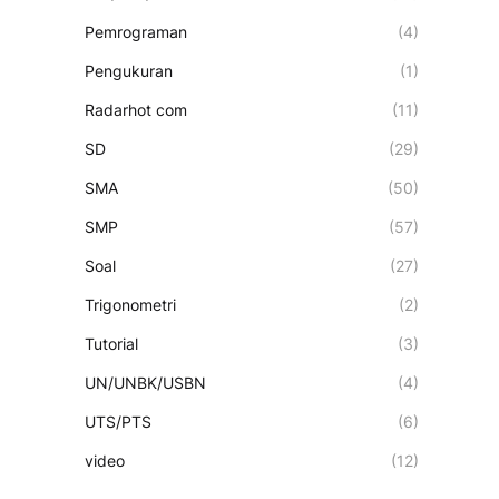
Pemrograman
(4)
Pengukuran
(1)
Radarhot com
(11)
SD
(29)
SMA
(50)
SMP
(57)
Soal
(27)
Trigonometri
(2)
Tutorial
(3)
UN/UNBK/USBN
(4)
UTS/PTS
(6)
video
(12)