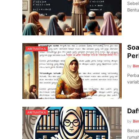
Sebel
Bentu
Soa
ARITMATIKA
Per
by
Bi
Perban
varia
Daf
ARITMATIKA
by
Bi
Bacaa
rumah