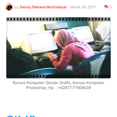
by
Denny Febiana Nurhidayat
-
Maret 24, 2017
0
Kursus Komputer Desain Grafis, Kursus Komputer
Photoshop, Hp. : +6287777909028