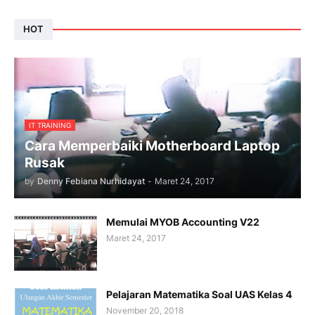
HOT
IT TRAINING
Cara Memperbaiki Motherboard Laptop
Rusak
by
Denny Febiana Nurhidayat
-
Maret 24, 2017
Memulai MYOB Accounting V22
Maret 24, 2017
Pelajaran Matematika Soal UAS Kelas 4
November 20, 2018