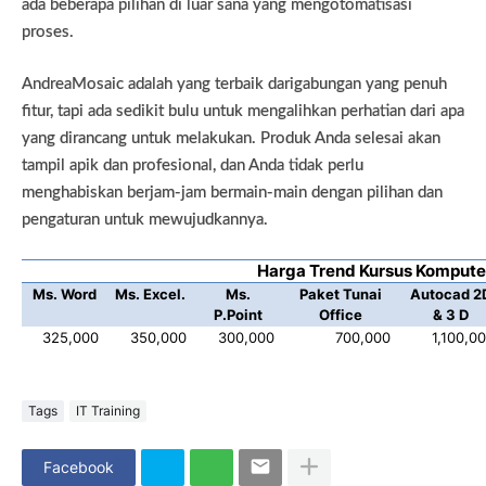
ada beberapa pilihan di luar sana yang mengotomatisasi
proses.
AndreaMosaic adalah yang terbaik darigabungan yang penuh
fitur, tapi ada sedikit bulu untuk mengalihkan perhatian dari apa
yang dirancang untuk melakukan. Produk Anda selesai akan
tampil apik dan profesional, dan Anda tidak perlu
menghabiskan berjam-jam bermain-main dengan pilihan dan
pengaturan untuk mewujudkannya.
Harga Trend Kursus Kompute
Ms. Word
Ms. Excel.
Ms.
Paket Tunai
Autocad 2
P.Point
Office
& 3 D
325,000
350,000
300,000
700,000
1,100,0
Tags
IT Training
Facebook