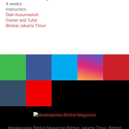
4 weeks
Instructors
Diah Kusumastuti
Owner and Tutor
Bimbel Jakarta Timur
Wookiepedia Bimbel Magazine Bimbel Jakarta Timur, Bimbel