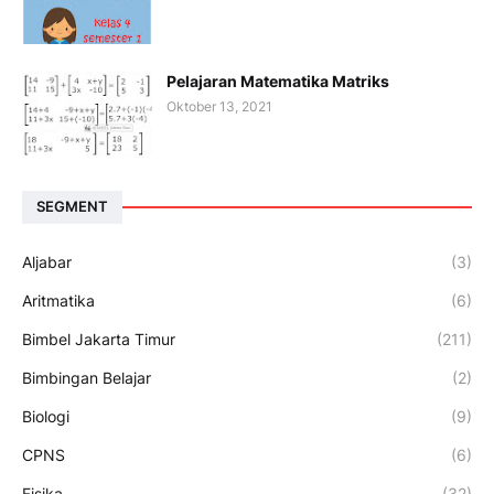
Pelajaran Matematika Matriks
Oktober 13, 2021
SEGMENT
Aljabar
(3)
Aritmatika
(6)
Bimbel Jakarta Timur
(211)
Bimbingan Belajar
(2)
Biologi
(9)
CPNS
(6)
Fisika
(32)