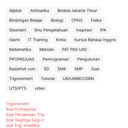
Aljabar
Aritmatika
Bimbel Jakarta Timur
Bimbingan Belajar
Biologi
CPNS
Fisika
Geometri
Ilmu Pengetahuan
Inspirasi
IPA
Islami
IT Training
Kimia
Kursus Bahasa Inggris
Matematika
Metode
PAT PAS UAS
PAT/PAS/UAS
Pemrograman
Pengukuran
Radarhot com
SD
SMA
SMP
Soal
Trigonometri
Tutorial
UN/UNBK/USBN
UTS/PTS
video
Trigonometri
Soal Pythagoras
Soal Persamaan Trig.
Soal Segitiga Segi-n
soal Trig. Analitika