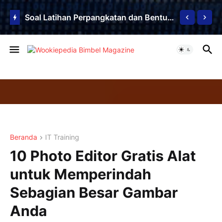
Soal Latihan Teorema Phytagoras by Bimbel Jakarta Timur
Soal Latihan Perpangkatan dan Bentuk Akar
Beranda
IT Training
10 Photo Editor Gratis Alat
untuk Memperindah
Sebagian Besar Gambar
Anda