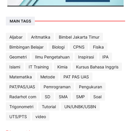
MAIN TAGS
Aljabar
Aritmatika
Bimbel Jakarta Timur
Bimbingan Belajar
Biologi
CPNS
Fisika
Geometri
Ilmu Pengetahuan
Inspirasi
IPA
Islami
IT Training
Kimia
Kursus Bahasa Inggris
Matematika
Metode
PAT PAS UAS
PAT/PAS/UAS
Pemrograman
Pengukuran
Radarhot com
SD
SMA
SMP
Soal
Trigonometri
Tutorial
UN/UNBK/USBN
UTS/PTS
video