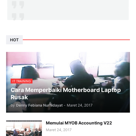
HOT
IT TRAINING
Cara Memperbaiki Motherboard Laptop
Rusak
by
Denny Febiana Nurhidayat
-
Maret 24, 2017
Memulai MYOB Accounting V22
Maret 24, 2017