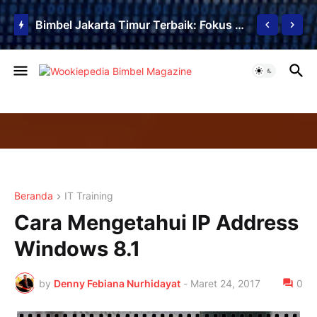
Bimbel Jakarta Timur Terbaik: Fokus Tinggi, Hasil Luar Biasa
Beranda
IT Training
Cara Mengetahui IP Address
Windows 8.1
by
Denny Febiana Nurhidayat
-
Maret 24, 2017
0