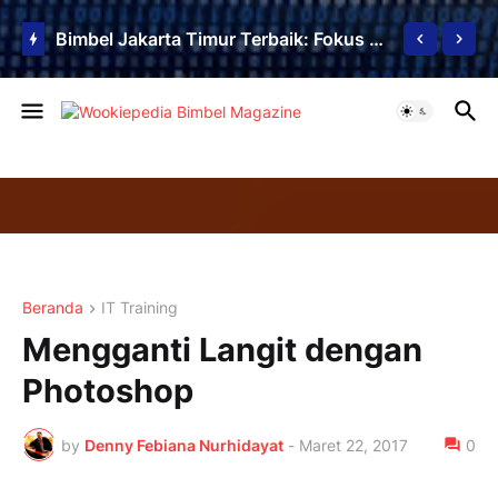
Bimbel Jakarta Timur Terbaik: Fokus Tinggi, Hasil Luar Biasa
Beranda
IT Training
Mengganti Langit dengan
Photoshop
by
Denny Febiana Nurhidayat
-
Maret 22, 2017
0