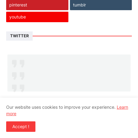
pinterest
tumblr
youtube
TWITTER
Our website uses cookies to improve your experience.
Learn
HOT
more
MENDAFTAR KURSUS KOMPUTER KARAWANG VIA
Accept !
WHATSAPP