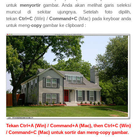
untuk
menyortir
gambar. Anda akan melihat garis seleksi
muncul di sekitar ujungnya. Setelah foto dipilih,
tekan
Ctrl+C
(Win) /
Command+C
(Mac) pada keyboar anda
untuk meng-
copy
gambar ke clipboard :
Tekan Ctrl+A (Win) / Command+A (Mac), then Ctrl+C (Win)
/ Command+C (Mac) untuk sortir dan meng-copy gambar.