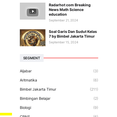
Radarhot com Breaking
News Math Science
education
September 21, 2024
Soal Garis Dan Sudut Kelas
7 by Bimbel Jakarta Timur
September 15, 2024
SEGMENT
Aljabar
(3)
Aritmatika
(6)
Bimbel Jakarta Timur
(211)
Bimbingan Belajar
(2)
Biologi
(9)
CPNS
(6)