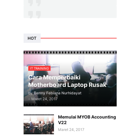
HOT
IT TRAINING
Cara Memperbaiki
Motherboard Laptop Rusak
by
Denny Febiana Nurhidayat
-
Maret 24, 2017
Memulai MYOB Accounting
V22
Maret 24, 2017