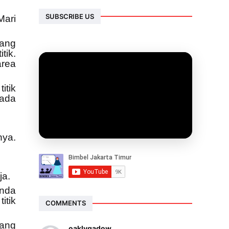
SUBSCRIBE US
Mari
yang
tik.
area
itik
pada
nya.
ja.
Anda
itik
COMMENTS
yang
oaklygadow