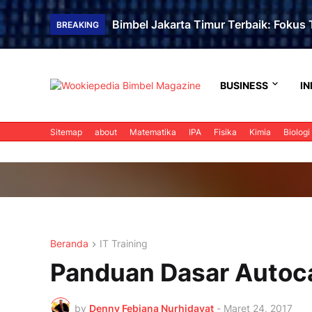
Bimbel Jakarta Timur Terbaik: Fokus T
BREAKING
BUSINESS
IN
Sitemap
about
Matematika
IPA
Fisika
Kimia
Biologi
Beranda
IT Training
Panduan Dasar Autoc
by
Denny Febiana Nurhidayat
-
Maret 24, 2017