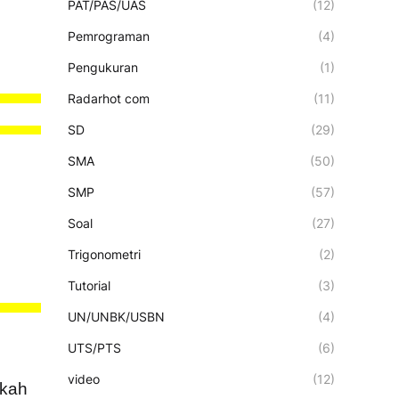
PAT/PAS/UAS
(12)
Pemrograman
(4)
Pengukuran
(1)
Radarhot com
(11)
SD
(29)
SMA
(50)
SMP
(57)
Soal
(27)
Trigonometri
(2)
Tutorial
(3)
UN/UNBK/USBN
(4)
UTS/PTS
(6)
video
(12)
gkah