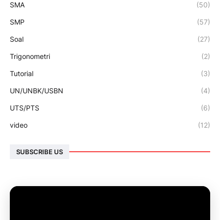
SMA
(50)
SMP
(57)
Soal
(27)
Trigonometri
(2)
Tutorial
(3)
UN/UNBK/USBN
(4)
UTS/PTS
(6)
video
(12)
SUBSCRIBE US