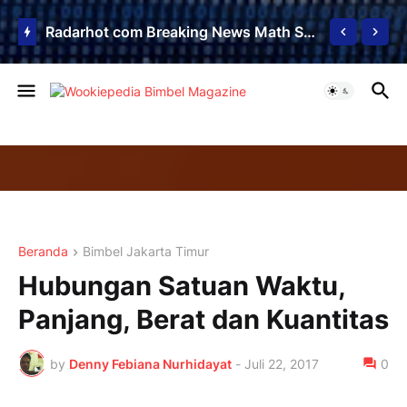
Radarhot com Breaking News Math Science education
Beranda
Bimbel Jakarta Timur
Hubungan Satuan Waktu,
Panjang, Berat dan Kuantitas
by
Denny Febiana Nurhidayat
-
Juli 22, 2017
0