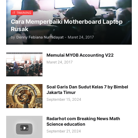
IT TRAINING
Cara Memperbaiki Motherboard Laptop
Rusak
by
Denny Febiana Nurhidayat
-
Maret 24, 2017
Memulai MYOB Accounting V22
Maret 24, 2017
Soal Garis Dan Sudut Kelas 7 by Bimbel
Jakarta Timur
September 15, 2024
Radarhot com Breaking News Math
Science education
September 21, 2024