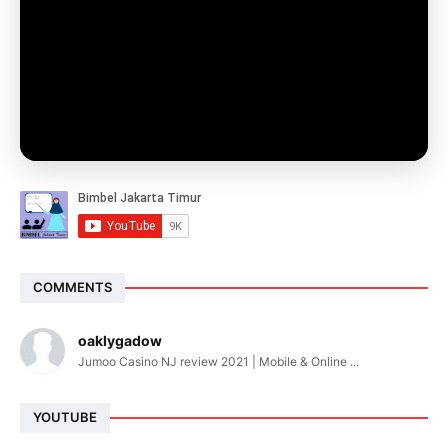
COMMENTS
oaklygadow
Jumoo Casino NJ review 2021 | Mobile & Online ...
YOUTUBE