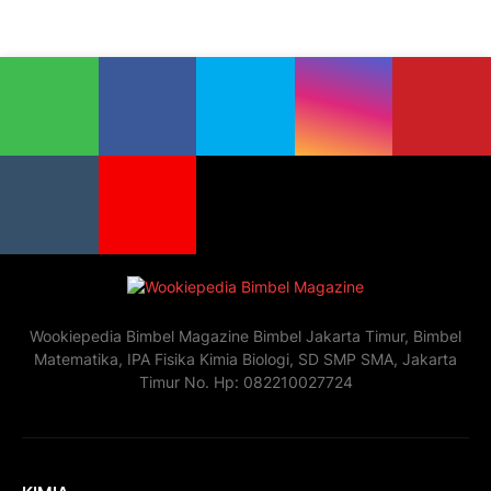
Wookiepedia Bimbel Magazine Bimbel Jakarta Timur, Bimbel
Matematika, IPA Fisika Kimia Biologi, SD SMP SMA, Jakarta
Timur No. Hp: 082210027724