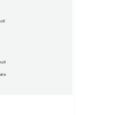
uti
kuti
cara