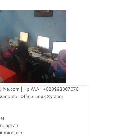
.gi@live.com | Hp./WA : +628998867676
Komputer Office Linux System
pat
ersiapkan
ntara lain :