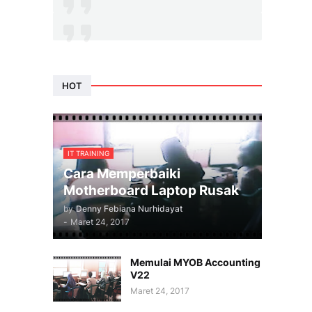
HOT
IT TRAINING
Cara Memperbaiki
Motherboard Laptop Rusak
by
Denny Febiana Nurhidayat
-
Maret 24, 2017
Memulai MYOB Accounting
V22
Maret 24, 2017