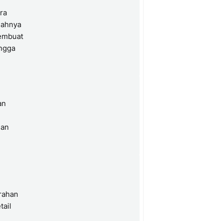
ra
dahnya
membuat
ingga
an
gan
rahan
tail