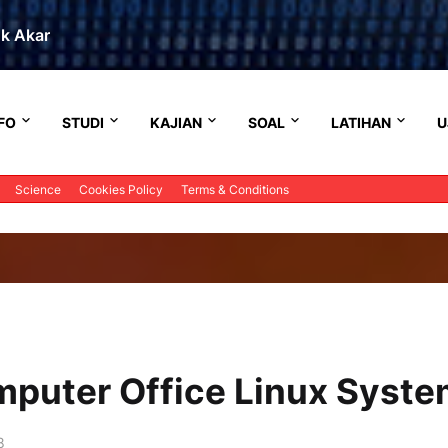
uk Akar
FO
STUDI
KAJIAN
SOAL
LATIHAN
U
Science
Cookies Policy
Terms & Conditions
omputer Office Linux Syst
8