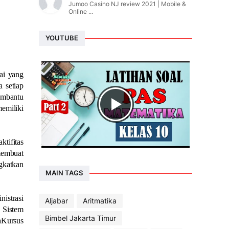
Jumoo Casino NJ review 2021 | Mobile &
Online ...
YOUTUBE
ai yang
 setiap
embantu
emiliki
tifitas
 membuat
gkatkan
MAIN TAGS
nistrasi
Aljabar
Aritmatika
 Sistem
Bimbel Jakarta Timur
aKursus