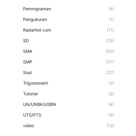
Pemrograman
(4)
Pengukuran
(1)
Radarhot com
(11)
SD
(29)
SMA
(50)
SMP
(57)
Soal
(27)
Trigonometri
(2)
Tutorial
(3)
UN/UNBK/USBN
(4)
UTS/PTS
(6)
video
(12)