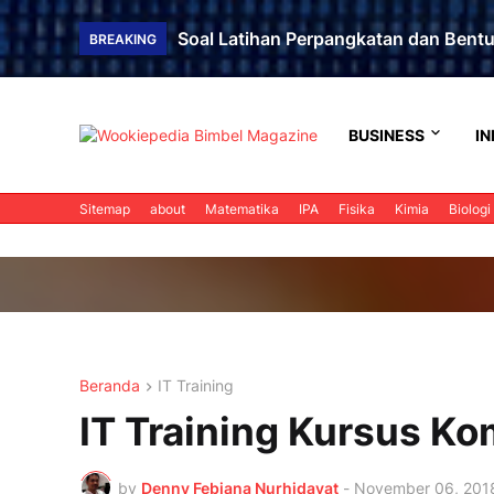
Soal Latihan Perpangkatan dan Bent
BREAKING
BUSINESS
IN
Sitemap
about
Matematika
IPA
Fisika
Kimia
Biologi
Beranda
IT Training
IT Training Kursus K
by
Denny Febiana Nurhidayat
-
November 06, 201