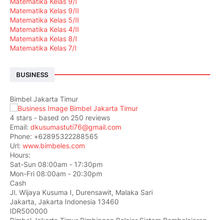
Matematika Kelas 9/I
Matematika Kelas 9/II
Matematika Kelas 5/II
Matematika Kelas 4/II
Matematika Kelas 8/I
Matematika Kelas 7/I
BUSINESS
Bimbel Jakarta Timur
4
stars - based on
250
reviews
Email:
dkusumastuti76@gmail.com
Phone:
+62895322288565
Url:
www.bimbeles.com
Hours:
Sat-Sun 08:00am - 17:30pm
Mon-Fri 08:00am - 20:30pm
Cash
Jl. Wijaya Kusuma I, Durensawit, Malaka Sari
Jakarta
,
Jakarta Indonesia
13460
IDR500000