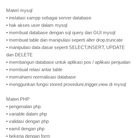
Materi mysql
•
instalasi xampp sebagai server database
•
hak akses user dalam mysql
•
membuat database dengan sql query dan GUI mysql
•
membuat table dan manipulasi seperti alter drop,truncate
•
manipulasi data dasar seperti SELECT,INSERT, UPDATE
dan DELETE
•
membangun database untuk aplikasi pos / aplikasi penjualan
•
membuat relasi antar table
•
memahami normalisasi database
•
menggunkan fungsi stored prosedure,trigger,view di mysql
Materi PHP
•
pengenalan php
•
variable dalam php
•
validasi dengan php
•
eamil dengan php
•
bekerja dengan form