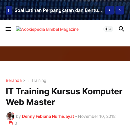
Soal Latihan Perpangkatan dan Bentuk Akar
Beranda
IT Training
IT Training Kursus Komputer
Web Master
by
Denny Febiana Nurhidayat
-
November 10, 2018
0