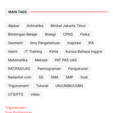
MAIN TAGS
Aljabar
Aritmatika
Bimbel Jakarta Timur
Bimbingan Belajar
Biologi
CPNS
Fisika
Geometri
Ilmu Pengetahuan
Inspirasi
IPA
Islami
IT Training
Kimia
Kursus Bahasa Inggris
Matematika
Metode
PAT PAS UAS
PAT/PAS/UAS
Pemrograman
Pengukuran
Radarhot com
SD
SMA
SMP
Soal
Trigonometri
Tutorial
UN/UNBK/USBN
UTS/PTS
video
Trigonometri
Soal Pythagoras