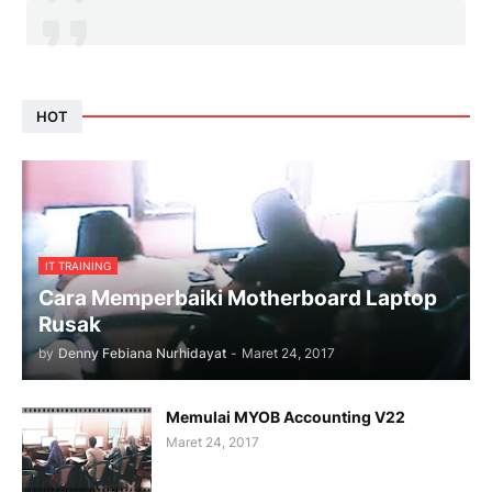
HOT
IT TRAINING
Cara Memperbaiki Motherboard Laptop
Rusak
by
Denny Febiana Nurhidayat
-
Maret 24, 2017
Memulai MYOB Accounting V22
Maret 24, 2017