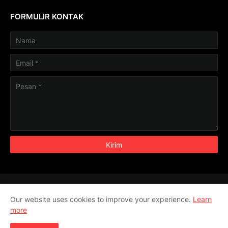
FORMULIR KONTAK
Aljabar
Aritmatika
Geometri
Pengukuran
Our website uses cookies to improve your experience.
Learn
Trigonometri
more
Templateify
Theme