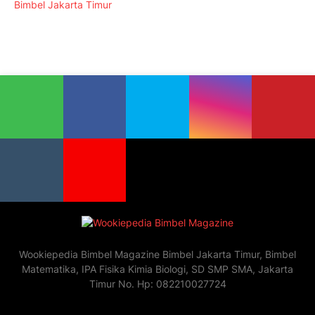
Bimbel Jakarta Timur
Wookiepedia Bimbel Magazine Bimbel Jakarta Timur, Bimbel
Matematika, IPA Fisika Kimia Biologi, SD SMP SMA, Jakarta
Timur No. Hp: 082210027724