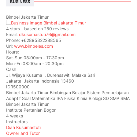
BUSINESS
Bimbel Jakarta Timur
4
stars - based on
250
reviews
Email:
dkusumastuti76@gmail.com
Phone:
+62895322288565
Url:
www.bimbeles.com
Hours:
Sat-Sun 08:00am - 17:30pm
Mon-Fri 08:00am - 20:30pm
Cash
Jl. Wijaya Kusuma I, Durensawit, Malaka Sari
Jakarta
,
Jakarta Indonesia
13460
IDR500000
Bimbel Jakarta Timur Bimbingan Belajar Sistem Pembelajaran
Adaptif Soal Matematika IPA Fisika Kimia Biologi SD SMP SMA
Bimbel Jakarta Timur
Institute Pertanian Bogor
4 weeks
Instructors
Diah Kusumastuti
Owner and Tutor