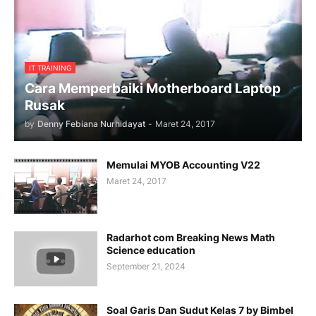
IT TRAINING
Cara Memperbaiki Motherboard Laptop
Rusak
by
Denny Febiana Nurhidayat
-
Maret 24, 2017
Memulai MYOB Accounting V22
Maret 24, 2017
Radarhot com Breaking News Math
Science education
September 21, 2024
Soal Garis Dan Sudut Kelas 7 by Bimbel