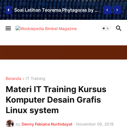
Soal Latihan Teorema Phytagoras by Bimbel Jakarta Timur
Beranda
IT Training
Materi IT Training Kursus
Komputer Desain Grafis
Linux system
by
Denny Febiana Nurhidayat
-
November 06, 2018