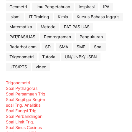
Geometri
Ilmu Pengetahuan
Inspirasi
IPA
Islami
IT Training
Kimia
Kursus Bahasa Inggris
Matematika
Metode
PAT PAS UAS
PAT/PAS/UAS
Pemrograman
Pengukuran
Radarhot com
SD
SMA
SMP
Soal
Trigonometri
Tutorial
UN/UNBK/USBN
UTS/PTS
video
Trigonometri
Soal Pythagoras
Soal Persamaan Trig.
Soal Segitiga Segi-n
soal Trig. Analitika
Soal Fungsi Trig.
Soal Perbandingan
Soal Limit Trig.
Soal Sinus Cosinus