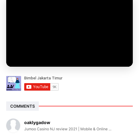
COMMENTS
oaklygadow
Jumoo Casino NJ review 2021 | Mobile & Online ...