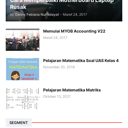
Cara Memperbaiki Motherboard Laptop
Rusak
by
Denny Febiana Nurhidayat
-
Maret 24, 2017
Memulai MYOB Accounting V22
Maret 24, 2017
Pelajaran Matematika Soal UAS Kelas 4
November 20, 2018
Pelajaran Matematika Matriks
Oktober 13, 2021
SEGMENT