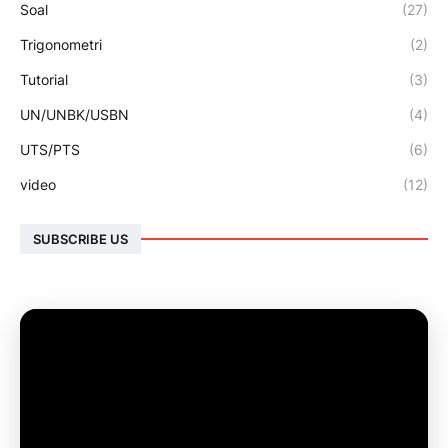
Soal
(27)
Trigonometri
(2)
Tutorial
(3)
UN/UNBK/USBN
(4)
UTS/PTS
(6)
video
(12)
SUBSCRIBE US