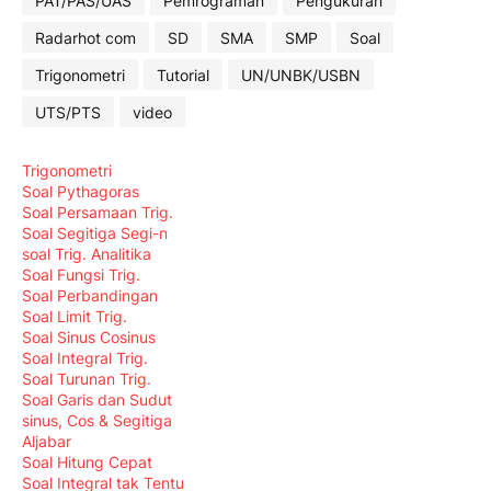
PAT/PAS/UAS
Pemrograman
Pengukuran
Radarhot com
SD
SMA
SMP
Soal
Trigonometri
Tutorial
UN/UNBK/USBN
UTS/PTS
video
Trigonometri
Soal Pythagoras
Soal Persamaan Trig.
Soal Segitiga Segi-n
soal Trig. Analitika
Soal Fungsi Trig.
Soal Perbandingan
Soal Limit Trig.
Soal Sinus Cosinus
Soal Integral Trig.
Soal Turunan Trig.
Soal Garis dan Sudut
sinus, Cos & Segitiga
Aljabar
Soal Hitung Cepat
Soal Integral tak Tentu