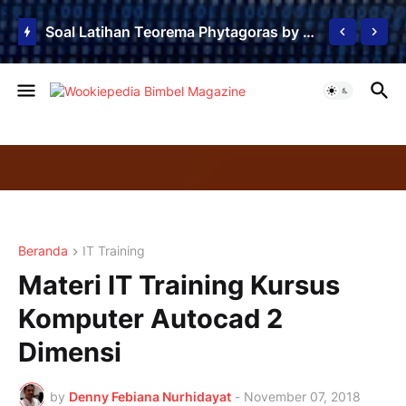
Soal Latihan Teorema Phytagoras by Bimbel Jakarta Timur
Beranda
IT Training
Materi IT Training Kursus
Komputer Autocad 2
Dimensi
by
Denny Febiana Nurhidayat
-
November 07, 2018