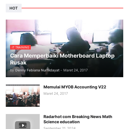
HOT
IT TRAINING
Cara Memperbaiki Motherboard Laptop
Rusak
by
Denny Febiana Nurhidayat
-
Maret 24, 2017
Memulai MYOB Accounting V22
Maret 24, 2017
Radarhot com Breaking News Math
Science education
September 21, 2024