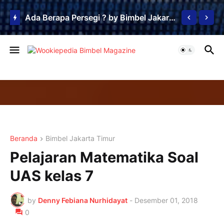
Ada Berapa Persegi ? by Bimbel Jakarta Timur
Beranda
Bimbel Jakarta Timur
Pelajaran Matematika Soal
UAS kelas 7
by
Denny Febiana Nurhidayat
-
Desember 01, 2018
0