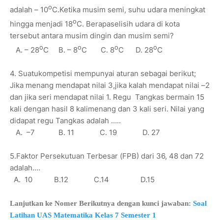
o
adalah – 10
C.Ketika musim semi, suhu udara meningkat
o
hingga menjadi 18
C. Berapaselisih udara di kota
tersebut antara musim dingin dan musim semi?
o
o
o
o
A. – 28
C B. – 8
C C. 8
C D. 28
C
4. Suatukompetisi mempunyai aturan sebagai berikut;
Jika menang mendapat nilai 3,jika kalah mendapat nilai –2
dan jika seri mendapat nilai 1. Regu Tangkas bermain 15
kali dengan hasil 8 kalimenang dan 3 kali seri. Nilai yang
didapat regu Tangkas adalah …..
A. –7 B. 11 C. 19 D. 27
5.Faktor Persekutuan Terbesar (FPB) dari 36, 48 dan 72
adalah....
A. 10 B.12 C.14 D.15
Lanjutkan ke Nomer Berikutnya dengan kunci jawaban:
Soal
Latihan UAS Matematika Kelas 7 Semester 1