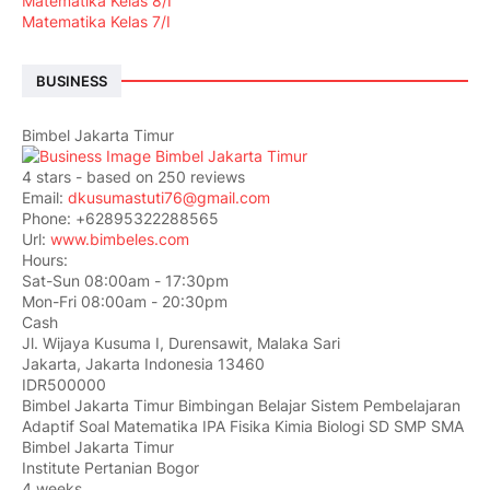
Matematika Kelas 8/I
Matematika Kelas 7/I
BUSINESS
Bimbel Jakarta Timur
4
stars - based on
250
reviews
Email:
dkusumastuti76@gmail.com
Phone:
+62895322288565
Url:
www.bimbeles.com
Hours:
Sat-Sun 08:00am - 17:30pm
Mon-Fri 08:00am - 20:30pm
Cash
Jl. Wijaya Kusuma I, Durensawit, Malaka Sari
Jakarta
,
Jakarta Indonesia
13460
IDR500000
Bimbel Jakarta Timur Bimbingan Belajar Sistem Pembelajaran
Adaptif Soal Matematika IPA Fisika Kimia Biologi SD SMP SMA
Bimbel Jakarta Timur
Institute Pertanian Bogor
4 weeks