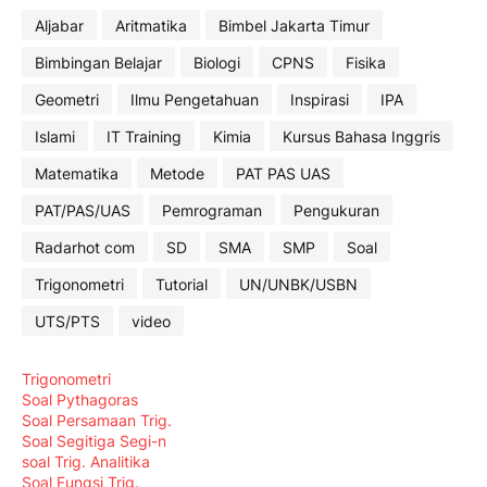
Aljabar
Aritmatika
Bimbel Jakarta Timur
Bimbingan Belajar
Biologi
CPNS
Fisika
Geometri
Ilmu Pengetahuan
Inspirasi
IPA
Islami
IT Training
Kimia
Kursus Bahasa Inggris
Matematika
Metode
PAT PAS UAS
PAT/PAS/UAS
Pemrograman
Pengukuran
Radarhot com
SD
SMA
SMP
Soal
Trigonometri
Tutorial
UN/UNBK/USBN
UTS/PTS
video
Trigonometri
Soal Pythagoras
Soal Persamaan Trig.
Soal Segitiga Segi-n
soal Trig. Analitika
Soal Fungsi Trig.