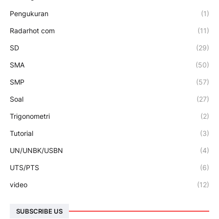
Pengukuran
(1)
Radarhot com
(11)
SD
(29)
SMA
(50)
SMP
(57)
Soal
(27)
Trigonometri
(2)
Tutorial
(3)
UN/UNBK/USBN
(4)
UTS/PTS
(6)
video
(12)
SUBSCRIBE US