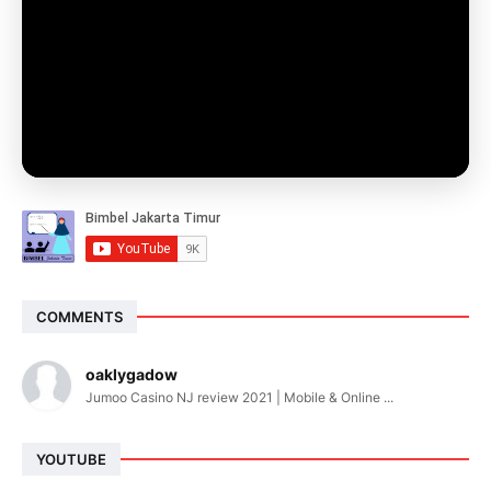
COMMENTS
oaklygadow
Jumoo Casino NJ review 2021 | Mobile & Online ...
YOUTUBE