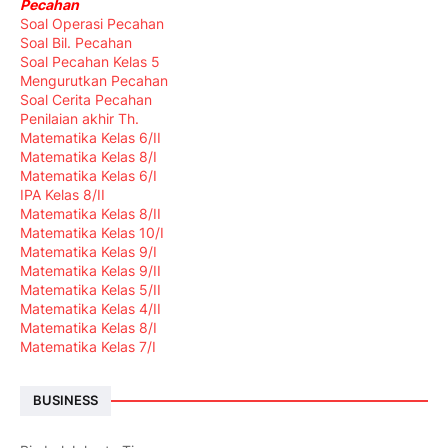
Pecahan
Soal Operasi Pecahan
Soal Bil. Pecahan
Soal Pecahan Kelas 5
Mengurutkan Pecahan
Soal Cerita Pecahan
Penilaian akhir Th.
Matematika Kelas 6/II
Matematika Kelas 8/I
Matematika Kelas 6/I
IPA Kelas 8/II
Matematika Kelas 8/II
Matematika Kelas 10/I
Matematika Kelas 9/I
Matematika Kelas 9/II
Matematika Kelas 5/II
Matematika Kelas 4/II
Matematika Kelas 8/I
Matematika Kelas 7/I
BUSINESS