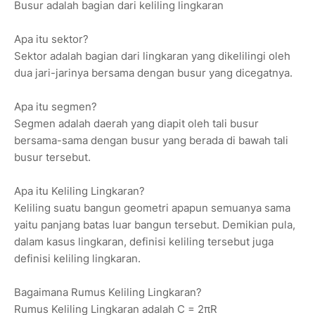
Busur adalah bagian dari keliling lingkaran
Apa itu sektor?
Sektor adalah bagian dari lingkaran yang dikelilingi oleh
dua jari-jarinya bersama dengan busur yang dicegatnya.
Apa itu segmen?
Segmen adalah daerah yang diapit oleh tali busur
bersama-sama dengan busur yang berada di bawah tali
busur tersebut.
Apa itu Keliling Lingkaran?
Keliling suatu bangun geometri apapun semuanya sama
yaitu panjang batas luar bangun tersebut. Demikian pula,
dalam kasus lingkaran, definisi keliling tersebut juga
definisi keliling lingkaran.
Bagaimana Rumus Keliling Lingkaran?
Rumus Keliling Lingkaran adalah C = 2πR