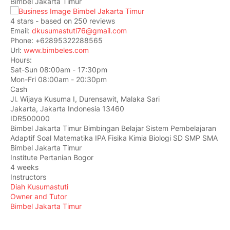
Bimbel Jakarta Timur
4
stars - based on
250
reviews
Email:
dkusumastuti76@gmail.com
Phone:
+62895322288565
Url:
www.bimbeles.com
Hours:
Sat-Sun 08:00am - 17:30pm
Mon-Fri 08:00am - 20:30pm
Cash
Jl. Wijaya Kusuma I, Durensawit, Malaka Sari
Jakarta
,
Jakarta Indonesia
13460
IDR500000
Bimbel Jakarta Timur Bimbingan Belajar Sistem Pembelajaran
Adaptif Soal Matematika IPA Fisika Kimia Biologi SD SMP SMA
Bimbel Jakarta Timur
Institute Pertanian Bogor
4 weeks
Instructors
Diah Kusumastuti
Owner and Tutor
Bimbel Jakarta Timur