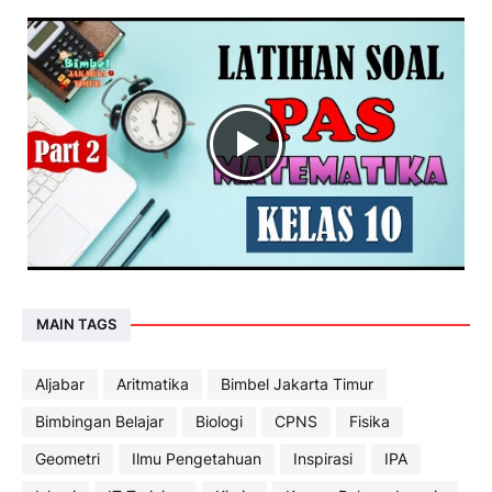
MAIN TAGS
Aljabar
Aritmatika
Bimbel Jakarta Timur
Bimbingan Belajar
Biologi
CPNS
Fisika
Geometri
Ilmu Pengetahuan
Inspirasi
IPA