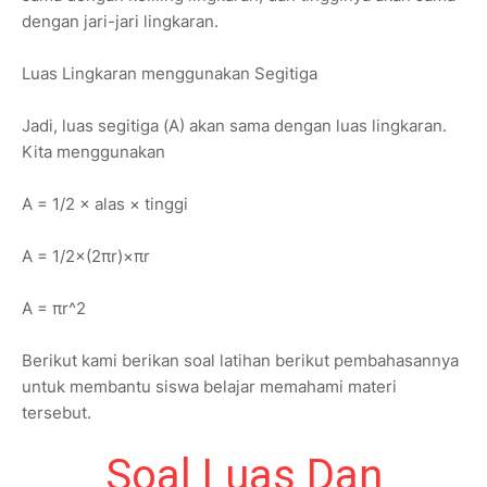
dengan jari-jari lingkaran.
Luas Lingkaran menggunakan Segitiga
Jadi, luas segitiga (A) akan sama dengan luas lingkaran.
Kita menggunakan
A = 1/2 × alas × tinggi
A = 1/2×(2πr)×πr
A = πr^2
Berikut kami berikan soal latihan berikut pembahasannya
untuk membantu siswa belajar memahami materi
tersebut.
Soal Luas Dan