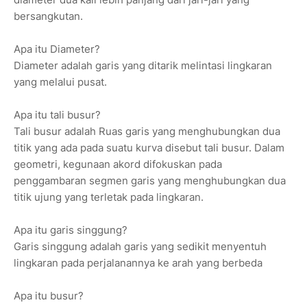
bersangkutan.
Apa itu Diameter?
Diameter adalah garis yang ditarik melintasi lingkaran
yang melalui pusat.
Apa itu tali busur?
Tali busur adalah Ruas garis yang menghubungkan dua
titik yang ada pada suatu kurva disebut tali busur. Dalam
geometri, kegunaan akord difokuskan pada
penggambaran segmen garis yang menghubungkan dua
titik ujung yang terletak pada lingkaran.
Apa itu garis singgung?
Garis singgung adalah garis yang sedikit menyentuh
lingkaran pada perjalanannya ke arah yang berbeda
Apa itu busur?