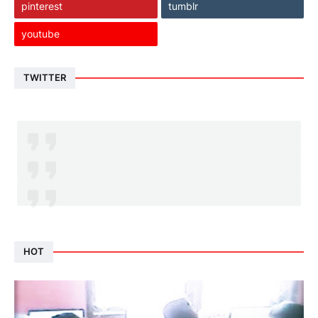
pinterest
tumblr
youtube
TWITTER
HOT