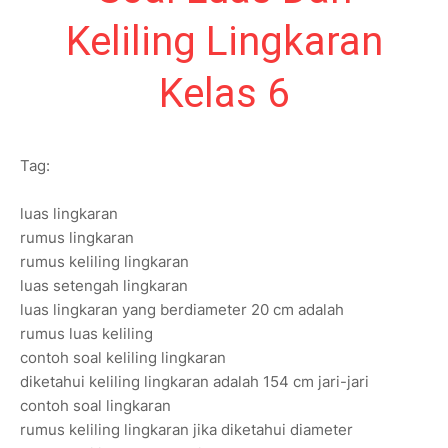
Keliling Lingkaran
Kelas 6
Tag:
luas lingkaran
rumus lingkaran
rumus keliling lingkaran
luas setengah lingkaran
luas lingkaran yang berdiameter 20 cm adalah
rumus luas keliling
contoh soal keliling lingkaran
diketahui keliling lingkaran adalah 154 cm jari-jari
contoh soal lingkaran
rumus keliling lingkaran jika diketahui diameter