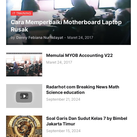
IT TRAINING
Cara Memperbaiki Motherboard Laptop
Rusak
by
Denny Febiana Nurhidayat
-
Maret 24, 2017
Memulai MYOB Accounting V22
Maret 24, 2017
Radarhot com Breaking News Math
Science education
September 21, 2024
Soal Garis Dan Sudut Kelas 7 by Bimbel
Jakarta Timur
September 15, 2024