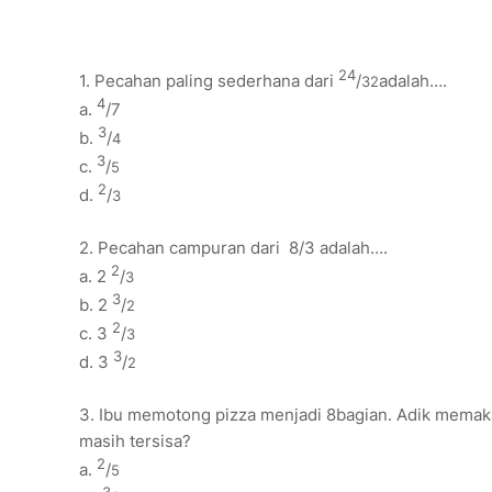
24
1. Pecahan paling sederhana dari
/
adalah….
32
4
a.
/7
3
b.
/
4
3
c.
/
5
2
d.
/
3
2. Pecahan campuran dari 8/3 adalah….
2
a. 2
/
3
3
b. 2
/
2
2
c. 3
/
3
3
d. 3
/
2
3. Ibu memotong pizza menjadi 8bagian. Adik memaka
masih tersisa?
2
a.
/
5