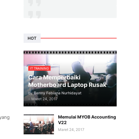
HOT
IT TRAINING
Cara Memperbaiki
Motherboard Laptop Rusak
by
Denny Febiana Nurhidayat
-
Maret 24, 2017
Memulai MYOB Accounting
 yang
V22
Maret 24, 2017