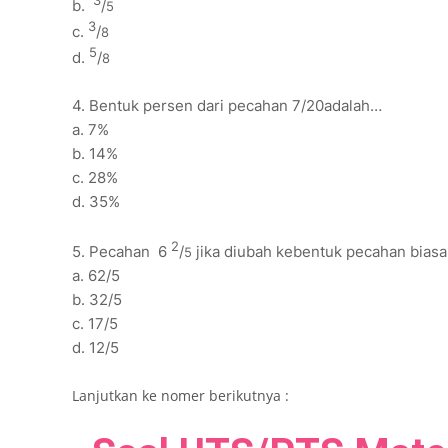
3
b.
/
5
3
c.
/
8
5
d.
/
8
4. Bentuk persen dari pecahan 7/20adalah…
a. 7%
b. 14%
c. 28%
d. 35%
2
5. Pecahan 6
/
jika diubah kebentuk pecahan bias
5
a. 62/5
b. 32/5
c. 17/5
d. 12/5
Lanjutkan ke nomer berikutnya :