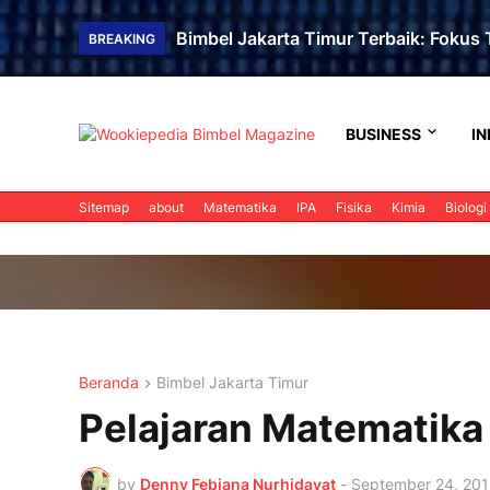
Bimbel Jakarta Timur Terbaik: Fokus T
BREAKING
BUSINESS
IN
Sitemap
about
Matematika
IPA
Fisika
Kimia
Biologi
Beranda
Bimbel Jakarta Timur
Pelajaran Matematika
by
Denny Febiana Nurhidayat
-
September 24, 20