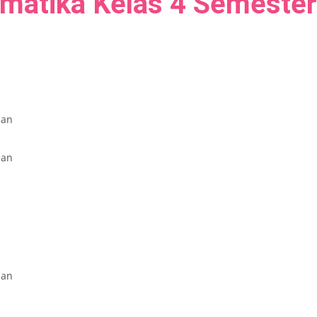
matika Kelas 4 Semester
ban
ban
ban