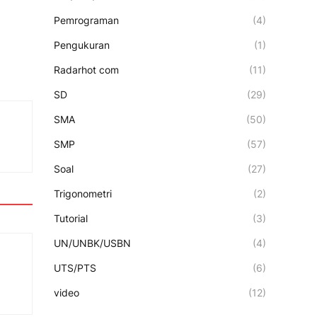
Pemrograman
(4)
Pengukuran
(1)
Radarhot com
(11)
SD
(29)
SMA
(50)
SMP
(57)
Soal
(27)
Trigonometri
(2)
Tutorial
(3)
UN/UNBK/USBN
(4)
UTS/PTS
(6)
video
(12)