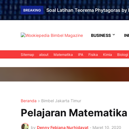
Soal Latihan Teorema Phytagoras by 
BREAKING
BUSINESS
IN
Sitemap
about
Matematika
IPA
Fisika
Kimia
Biologi
Beranda
Bimbel Jakarta Timur
Pelajaran Matematika 
by
Denny Febiana Nurhidayat
-
Maret 10, 2020