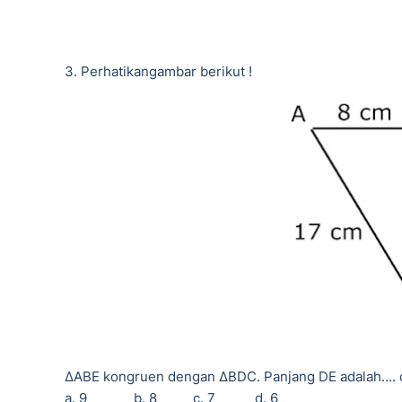
3. Perhatikangambar berikut !
Δ
ABE kongruen dengan
Δ
BDC. Panjang DE adalah….
a. 9
b. 8
c. 7
d. 6