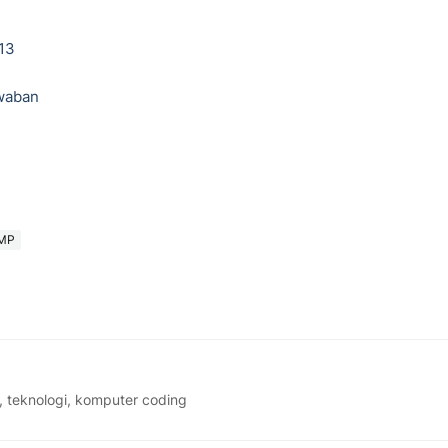
013
awaban
MP
, teknologi, komputer coding