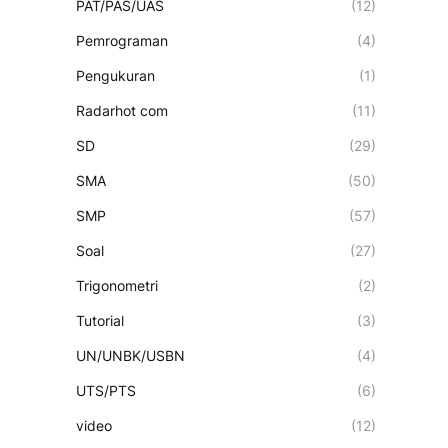
PAT/PAS/UAS
(12)
Pemrograman
(4)
Pengukuran
(1)
Radarhot com
(11)
SD
(29)
SMA
(50)
SMP
(57)
Soal
(27)
Trigonometri
(2)
Tutorial
(3)
UN/UNBK/USBN
(4)
UTS/PTS
(6)
video
(12)