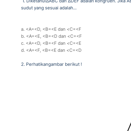
1. DiketahuiΔABC dan ΔDEF adalah kongruen. Jika
sudut yang sesuai adalah...
a. <A=<D, <B=<E dan <C=<F
b. <A=<E, <B=<D dan <C=<F
c. <A=<D, <B=<F dan <C=<E
d. <A=<F, <B=<E dan <C=<D
2. Perhatikangambar berikut !