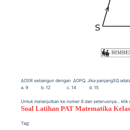
Δ
OSR sebangun dengan
ΔOPQ. Jika panjangSQ adal
a. 9
b. 12
c. 14
d. 15
Untuk melanjutkan ke nomer 6 dan seterusnya... klik 
Soal Latihan PAT Matematika Kelas
Tag: