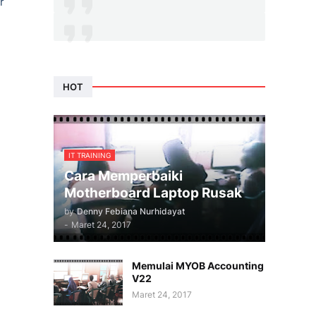
r
HOT
IT TRAINING
Cara Memperbaiki
Motherboard Laptop Rusak
by
Denny Febiana Nurhidayat
-
Maret 24, 2017
Memulai MYOB Accounting
V22
Maret 24, 2017