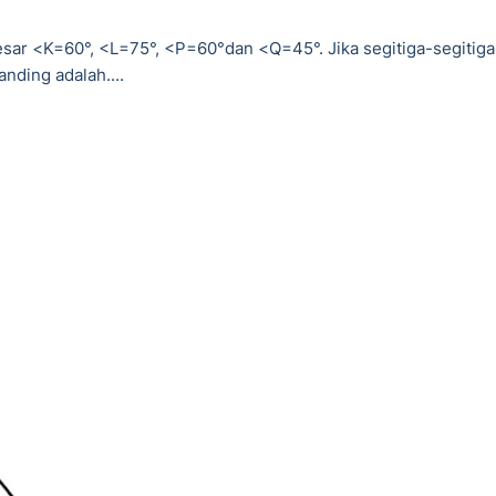
esar <K=60°, <L=75°, <P=60°dan <Q=45°. Jika segitiga-segitiga
nding adalah....