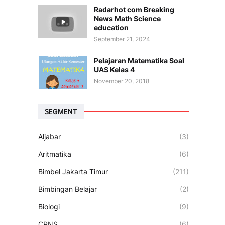
Radarhot com Breaking
News Math Science
education
September 21, 2024
Pelajaran Matematika Soal
UAS Kelas 4
November 20, 2018
SEGMENT
Aljabar
(3)
Aritmatika
(6)
Bimbel Jakarta Timur
(211)
Bimbingan Belajar
(2)
Biologi
(9)
CPNS
(6)