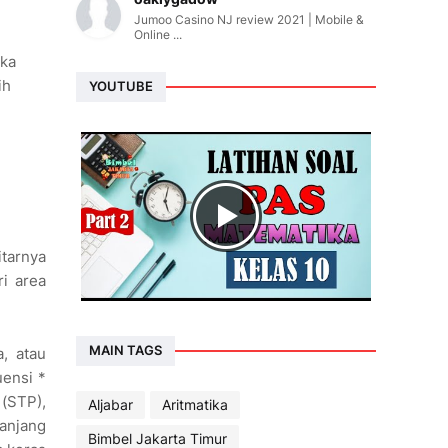
Jumoo Casino NJ review 2021 | Mobile &
Online ...
aka
ih
YOUTUBE
tarnya
ri area
MAIN TAGS
, atau
ensi *
 (STP),
Aljabar
Aritmatika
anjang
Bimbel Jakarta Timur