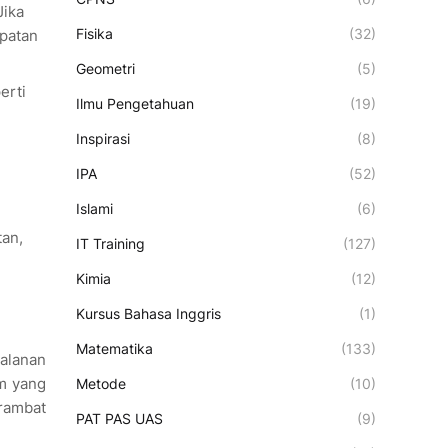
Jika
Fisika
(32)
patan
Geometri
(5)
erti
Ilmu Pengetahuan
(19)
Inspirasi
(8)
IPA
(52)
Islami
(6)
tan,
IT Training
(127)
Kimia
(12)
Kursus Bahasa Inggris
(1)
Matematika
(133)
jalanan
m yang
Metode
(10)
erambat
PAT PAS UAS
(9)