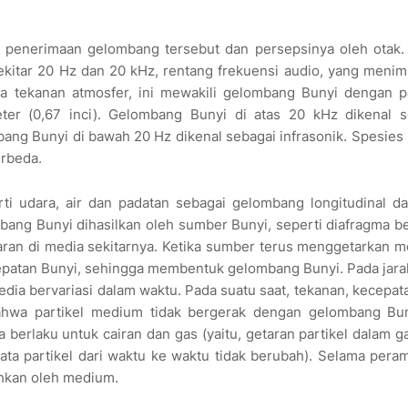
ah penerimaan gelombang tersebut dan persepsinya oleh otak
ekitar 20 Hz dan 20 kHz, rentang frekuensi audio, yang meni
a tekanan atmosfer, ini mewakili gelombang Bunyi dengan p
ter (0,67 inci). Gelombang Bunyi di atas 20 kHz dikenal s
bang Bunyi di bawah 20 Hz dikenal sebagai infrasonik. Spesie
rbeda.
i udara, air dan padatan sebagai gelombang longitudinal da
ang Bunyi dihasilkan oleh sumber Bunyi, seperti diafragma b
aran di media sekitarnya. Ketika sumber terus menggetarkan 
patan Bunyi, sehingga membentuk gelombang Bunyi. Pada jarak
dia bervariasi dalam waktu. Pada suatu saat, tekanan, kecepat
bahwa partikel medium tidak bergerak dengan gelombang Buny
a berlaku untuk cairan dan gas (yaitu, getaran partikel dalam g
ata partikel dari waktu ke waktu tidak berubah). Selama pera
ahkan oleh medium.