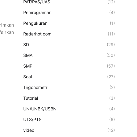
PAT/PAS/UAS
(12)
Pemrograman
(4)
Pengukuran
(1)
rimkan
fsirkan
Radarhot com
(11)
SD
(29)
SMA
(50)
SMP
(57)
Soal
(27)
Trigonometri
(2)
Tutorial
(3)
UN/UNBK/USBN
(4)
UTS/PTS
(6)
video
(12)