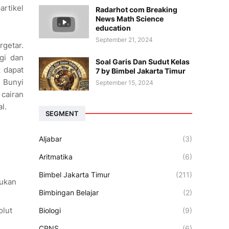
artikel
Radarhot com Breaking
News Math Science
education
September 21, 2024
rgetar.
gi dan
Soal Garis Dan Sudut Kelas
k dapat
7 by Bimbel Jakarta Timur
 Bunyi
September 15, 2024
cairan
l.
SEGMENT
Aljabar
(3)
Aritmatika
(6)
Bimbel Jakarta Timur
(211)
tukan
Bimbingan Belajar
(2)
olut
Biologi
(9)
CPNS
(6)