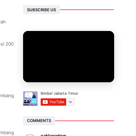
SUBSCRIBE US
lah
nsi 200
ombang
COMMENTS
ombang
oaklygadow