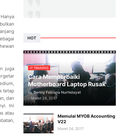
. Hanya
mbulkan
anjang
HOT
ebagai
s hewan
n juga
IT TRAINING
ergetar
Cara Memperbaiki
medium,
Motherboard Laptop Rusak
 tetap
by
Denny Febiana Nurhidayat
an, dan
-
Maret 24, 2017
i. Ini
as atau
Memulai MYOB Accounting
mbatan,
V22
Maret 24, 2017