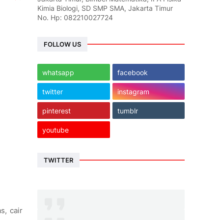
Kimia Biologi, SD SMP SMA, Jakarta Timur
No. Hp: 082210027724
FOLLOW US
whatsapp
facebook
twitter
instagram
pinterest
tumblr
youtube
TWITTER
s, cair