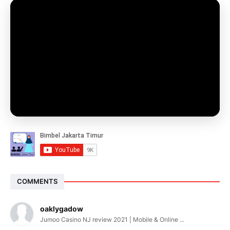
COMMENTS
oaklygadow
Jumoo Casino NJ review 2021 | Mobile & Online ...