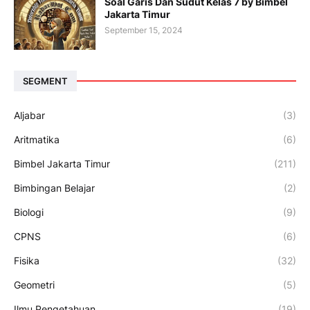
Soal Garis Dan Sudut Kelas 7 by Bimbel
Jakarta Timur
September 15, 2024
SEGMENT
Aljabar
(3)
Aritmatika
(6)
Bimbel Jakarta Timur
(211)
Bimbingan Belajar
(2)
Biologi
(9)
CPNS
(6)
Fisika
(32)
Geometri
(5)
Ilmu Pengetahuan
(19)