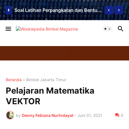
Soal Latihan Perpangkatan dan Bentuk Akar
Beranda
Bimbel Jakarta Timur
Pelajaran Matematika
VEKTOR
by
Denny Febiana Nurhidayat
-
Juni 01, 2021
0