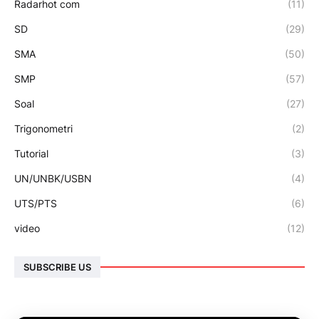
Radarhot com
(11)
SD
(29)
SMA
(50)
SMP
(57)
Soal
(27)
Trigonometri
(2)
Tutorial
(3)
UN/UNBK/USBN
(4)
UTS/PTS
(6)
video
(12)
SUBSCRIBE US