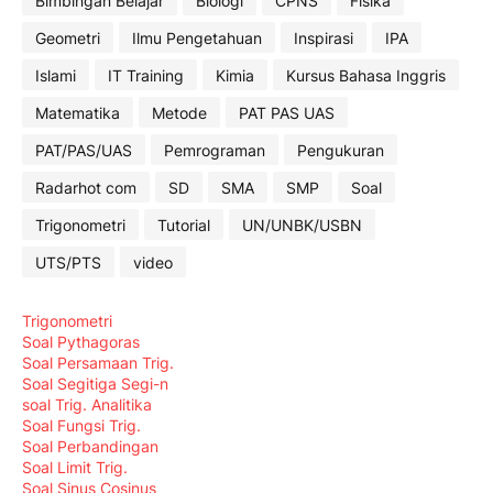
Bimbingan Belajar
Biologi
CPNS
Fisika
Geometri
Ilmu Pengetahuan
Inspirasi
IPA
Islami
IT Training
Kimia
Kursus Bahasa Inggris
Matematika
Metode
PAT PAS UAS
PAT/PAS/UAS
Pemrograman
Pengukuran
Radarhot com
SD
SMA
SMP
Soal
Trigonometri
Tutorial
UN/UNBK/USBN
UTS/PTS
video
Trigonometri
Soal Pythagoras
Soal Persamaan Trig.
Soal Segitiga Segi-n
soal Trig. Analitika
Soal Fungsi Trig.
Soal Perbandingan
Soal Limit Trig.
Soal Sinus Cosinus