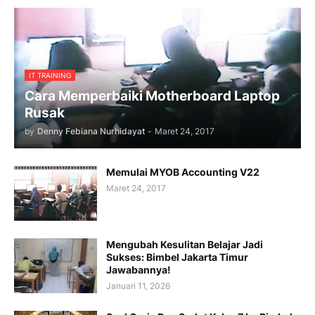
IT TRAINING
Cara Memperbaiki Motherboard Laptop
Rusak
by
Denny Febiana Nurhidayat
-
Maret 24, 2017
Memulai MYOB Accounting V22
Maret 24, 2017
Mengubah Kesulitan Belajar Jadi
Sukses: Bimbel Jakarta Timur
Jawabannya!
Januari 11, 2026