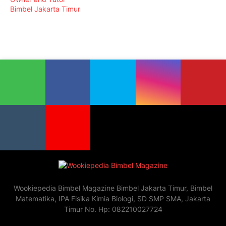
Bimbel Jakarta Timur
Wookiepedia Bimbel Magazine Bimbel Jakarta Timur, Bimbel
Matematika, IPA Fisika Kimia Biologi, SD SMP SMA, Jakarta
Timur No. Hp: 082210027724