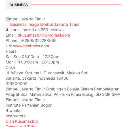
BUSINESS
Bimbel Jakarta Timur
4
stars - based on
250
reviews
Email:
dkusumastuti76@gmail.com
Phone:
+62895322288565
Url:
www.bimbeles.com
Hours:
Sat-Sun 08:00am - 17:30pm
Mon-Fri 08:00am - 20:30pm
Cash
Jl. Wijaya Kusuma I, Durensawit, Malaka Sari
Jakarta
,
Jakarta Indonesia
13460
IDR500000
Bimbel Jakarta Timur Bimbingan Belajar Sistem Pembelajaran
Adaptif Soal Matematika IPA Fisika Kimia Biologi SD SMP SMA
Bimbel Jakarta Timur
Institute Pertanian Bogor
4 weeks
Instructors
Diah Kusumastuti
Owner and Tutor