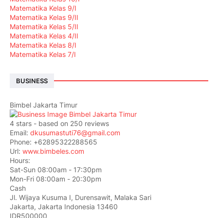
Matematika Kelas 9/I
Matematika Kelas 9/II
Matematika Kelas 5/II
Matematika Kelas 4/II
Matematika Kelas 8/I
Matematika Kelas 7/I
BUSINESS
Bimbel Jakarta Timur
4
stars - based on
250
reviews
Email:
dkusumastuti76@gmail.com
Phone:
+62895322288565
Url:
www.bimbeles.com
Hours:
Sat-Sun 08:00am - 17:30pm
Mon-Fri 08:00am - 20:30pm
Cash
Jl. Wijaya Kusuma I, Durensawit, Malaka Sari
Jakarta
,
Jakarta Indonesia
13460
IDR500000