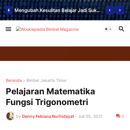
Mengubah Kesulitan Belajar Jadi Sukses: Bimbel Jakarta Timur Jawabannya!
Beranda
Bimbel Jakarta Timur
Pelajaran Matematika
Fungsi Trigonometri
by
Denny Febiana Nurhidayat
-
Juli 05, 2021
0