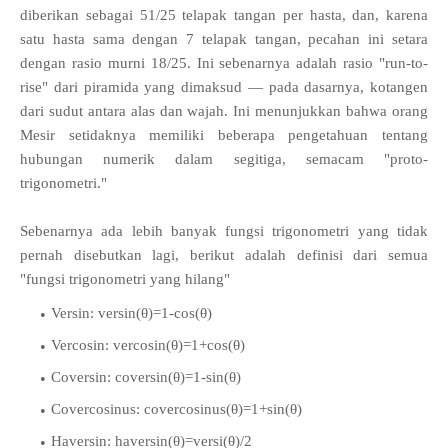
diberikan sebagai 51/25 telapak tangan per hasta, dan, karena
satu hasta sama dengan 7 telapak tangan, pecahan ini setara
dengan rasio murni 18/25. Ini sebenarnya adalah rasio "run-to-
rise" dari piramida yang dimaksud — pada dasarnya, kotangen
dari sudut antara alas dan wajah. Ini menunjukkan bahwa orang
Mesir setidaknya memiliki beberapa pengetahuan tentang
hubungan numerik dalam segitiga, semacam "proto-
trigonometri."
Sebenarnya ada lebih banyak fungsi trigonometri yang tidak
pernah disebutkan lagi, berikut adalah definisi dari semua
"fungsi trigonometri yang hilang"
Versin: versin(θ)=1-cos(θ)
Vercosin: vercosin(θ)=1+cos(θ)
Coversin: coversin(θ)=1-sin(θ)
Covercosinus: covercosinus(θ)=1+sin(θ)
Haversin: haversin(θ)=versi(θ)/2