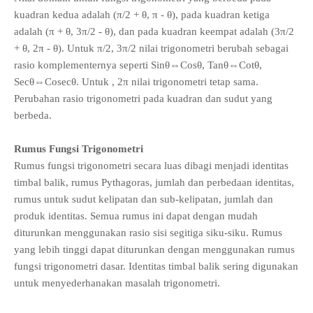
kuadran kedua adalah (π/2 + θ, π - θ), pada kuadran ketiga
adalah (π + θ, 3π/2 - θ), dan pada kuadran keempat adalah (3π/2
+ θ, 2π - θ). Untuk π/2, 3π/2 nilai trigonometri berubah sebagai
rasio komplementernya seperti Sinθ⇔Cosθ, Tanθ⇔Cotθ,
Secθ⇔Cosecθ. Untuk , 2π nilai trigonometri tetap sama.
Perubahan rasio trigonometri pada kuadran dan sudut yang
berbeda.
Rumus Fungsi Trigonometri
Rumus fungsi trigonometri secara luas dibagi menjadi identitas
timbal balik, rumus Pythagoras, jumlah dan perbedaan identitas,
rumus untuk sudut kelipatan dan sub-kelipatan, jumlah dan
produk identitas. Semua rumus ini dapat dengan mudah
diturunkan menggunakan rasio sisi segitiga siku-siku. Rumus
yang lebih tinggi dapat diturunkan dengan menggunakan rumus
fungsi trigonometri dasar. Identitas timbal balik sering digunakan
untuk menyederhanakan masalah trigonometri.