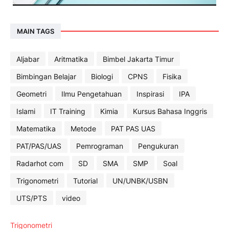
MAIN TAGS
Aljabar
Aritmatika
Bimbel Jakarta Timur
Bimbingan Belajar
Biologi
CPNS
Fisika
Geometri
Ilmu Pengetahuan
Inspirasi
IPA
Islami
IT Training
Kimia
Kursus Bahasa Inggris
Matematika
Metode
PAT PAS UAS
PAT/PAS/UAS
Pemrograman
Pengukuran
Radarhot com
SD
SMA
SMP
Soal
Trigonometri
Tutorial
UN/UNBK/USBN
UTS/PTS
video
Trigonometri