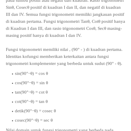
pada sumbu positif atau negatif dari kuadran. Rasio trigonometri
Sinθ, Cosecθ positif di kuadran I dan II, dan negatif di kuadran
III dan IV. Semua fungsi trigonometri memiliki jangkauan positif
di kuadran pertama. Fungsi trigonometri Tanθ, Cotθ positif hanya
di Kuadran I dan III, dan rasio trigonometri Cosθ, Secθ masing-
masing positif hanya di kuadran I dan IV.
Fungsi trigonometri memiliki nilai , (90° - ) di kuadran pertama.
Identitas kofungsi memberikan keterkaitan antara fungsi
trigonometri komplementer yang berbeda untuk sudut (90° - θ).
sin(90°−θ) = cos θ
cos(90°−θ) = sin θ
tan(90°−θ) = cot θ
cot(90°−θ) = tan θ
detik(90°−θ) = cosec θ
cosec(90°−θ) = sec θ
Nilai domain untuk fungsi trigonometri yang berbeda pada