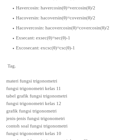
Havercosin: havercosin(θ)=vercosin(θ)/2
Hacoversin: hacoversin(θ)=coversin(θ)/2
Hacovercosin: hacovercosin(θ)=covercosin(θ)/2
Exsecant: exsec(θ)=sec(θ)-1
Excosecant: excsc(θ)=csc(θ)-1
Tag.
materi fungsi trigonometri
fungsi trigonometri kelas 11
tabel grafik fungsi trigonometri
fungsi trigonometri kelas 12
grafik fungsi trigonometri
jenis-jenis fungsi trigonometri
contoh soal fungsi trigonometri
fungsi trigonometri kelas 10