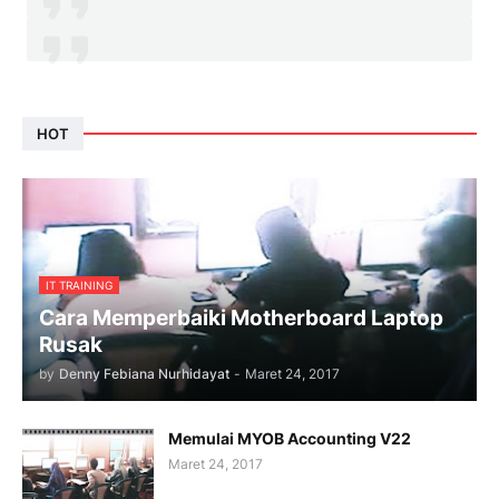
HOT
IT TRAINING
Cara Memperbaiki Motherboard Laptop
Rusak
by
Denny Febiana Nurhidayat
-
Maret 24, 2017
Memulai MYOB Accounting V22
Maret 24, 2017