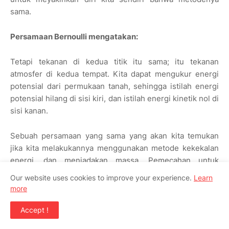
sama.
Persamaan Bernoulli mengatakan:
Tetapi tekanan di kedua titik itu sama; itu tekanan
atmosfer di kedua tempat. Kita dapat mengukur energi
potensial dari permukaan tanah, sehingga istilah energi
potensial hilang di sisi kiri, dan istilah energi kinetik nol di
sisi kanan.
Sebuah persamaan yang sama yang akan kita temukan
jika kita melakukannya menggunakan metode kekekalan
energi, dan meniadakan massa. Pemecahan untuk
kecepatan memberikan v = 22,1 m/s.
Our website uses cookies to improve your experience.
Learn
more
Untuk menentukan tekanan 35 m di bawah tanah, yang
memaksa air naik, gunakan persamaan Bernoulli, dengan
Accept !
titik 1 berada 35 m di bawah tanah, dan titik 2 berada di