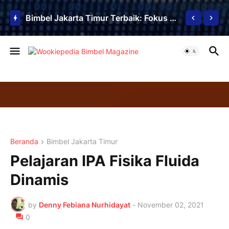
Bimbel Jakarta Timur Terbaik: Fokus Tinggi, Hasil Luar Biasa
Beranda
Bimbel Jakarta Timur
Pelajaran IPA Fisika Fluida
Dinamis
by
Denny Febiana Nurhidayat
-
November 02, 2021
0