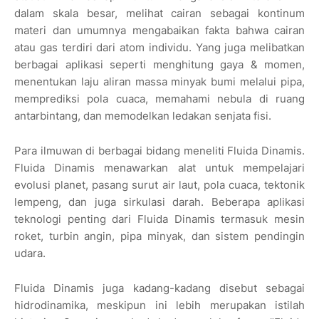
dalam skala besar, melihat cairan sebagai kontinum
materi dan umumnya mengabaikan fakta bahwa cairan
atau gas terdiri dari atom individu. Yang juga melibatkan
berbagai aplikasi seperti menghitung gaya & momen,
menentukan laju aliran massa minyak bumi melalui pipa,
memprediksi pola cuaca, memahami nebula di ruang
antarbintang, dan memodelkan ledakan senjata fisi.
Para ilmuwan di berbagai bidang meneliti Fluida Dinamis.
Fluida Dinamis menawarkan alat untuk mempelajari
evolusi planet, pasang surut air laut, pola cuaca, tektonik
lempeng, dan juga sirkulasi darah. Beberapa aplikasi
teknologi penting dari Fluida Dinamis termasuk mesin
roket, turbin angin, pipa minyak, dan sistem pendingin
udara.
Fluida Dinamis juga kadang-kadang disebut sebagai
hidrodinamika, meskipun ini lebih merupakan istilah