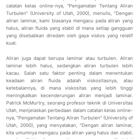
catatan kelas online-nya, "Pengamatan Tentang Aliran
Turbulen" (University of Utah, 2000), menulis, "Dengan
aliran laminar, kami biasanya mengacu pada aliran yang
halus, aliran fluida yang stabil di mana setiap gangguan
yang disebabkan diredam oleh gaya viskos yang relatif
kuat.
Aliran juga dapat berupa laminar atau turbulen. Aliran
laminar lebih halus, sedangkan aliran turbulen lebih
kacau. Salah satu faktor penting dalam menentukan
keadaan aliran fluida adalah viskositasnya, atau
ketebalannya, di mana viskositas yang lebih tinggi
meningkatkan kecenderungan aliran menjadi laminar.
Patrick McMurtry, seorang profesor teknik di Universitas
Utah, menjelaskan perbedaan dalam catatan kelas online-
nya, "Pengamatan Tentang Aliran Turbulen" (University of
Utah, 2000), yang menyatakan, "Dengan aliran laminar,
kita umumnya mengacu pada aliran yang halus dan stabil.