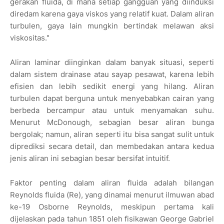
gerakan fluida, di mana setiap gangguan yang diinduksi
diredam karena gaya viskos yang relatif kuat. Dalam aliran
turbulen, gaya lain mungkin bertindak melawan aksi
viskositas."
Aliran laminar diinginkan dalam banyak situasi, seperti
dalam sistem drainase atau sayap pesawat, karena lebih
efisien dan lebih sedikit energi yang hilang. Aliran
turbulen dapat berguna untuk menyebabkan cairan yang
berbeda bercampur atau untuk menyamakan suhu.
Menurut McDonough, sebagian besar aliran bunga
bergolak; namun, aliran seperti itu bisa sangat sulit untuk
diprediksi secara detail, dan membedakan antara kedua
jenis aliran ini sebagian besar bersifat intuitif.
Faktor penting dalam aliran fluida adalah bilangan
Reynolds fluida (Re), yang dinamai menurut ilmuwan abad
ke-19 Osborne Reynolds, meskipun pertama kali
dijelaskan pada tahun 1851 oleh fisikawan George Gabriel