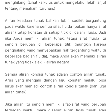
menghilang. (Lihat kalkulus untuk mengetahui lebih lanjut
tentang memahami turunan.)
Aliran keadaan tunak bahkan lebih sedikit bergantung
pada waktu karena semua sifat fluida (bukan hanya sifat
aliran) tetap konstan di setiap titik di dalam fluida. Jadi
jika Anda memiliki aliran tunak, tetapi sifat fluida itu
sendiri berubah di beberapa titik (mungkin karena
penghalang yang menyebabkan riak tergantung waktu di
beberapa bagian fluida), maka Anda akan memiliki aliran
tunak yang tidak ajek. - aliran negara
Semua aliran kondisi tunak adalah contoh aliran tunak.
Arus yang mengalir dengan laju konstan melalui pipa
lurus akan menjadi contoh aliran kondisi tunak (dan juga
aliran tunak).
Jika aliran itu sendiri memiliki sifat-sifat yang berubah
terhadap waktu, maka disebut aliran tidak tunak atau