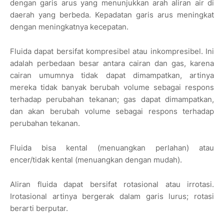
dengan garis arus yang menunjukkan arah aliran air di
daerah yang berbeda. Kepadatan garis arus meningkat
dengan meningkatnya kecepatan.
Fluida dapat bersifat kompresibel atau inkompresibel. Ini
adalah perbedaan besar antara cairan dan gas, karena
cairan umumnya tidak dapat dimampatkan, artinya
mereka tidak banyak berubah volume sebagai respons
terhadap perubahan tekanan; gas dapat dimampatkan,
dan akan berubah volume sebagai respons terhadap
perubahan tekanan.
Fluida bisa kental (menuangkan perlahan) atau
encer/tidak kental (menuangkan dengan mudah).
Aliran fluida dapat bersifat rotasional atau irrotasi.
Irotasional artinya bergerak dalam garis lurus; rotasi
berarti berputar.