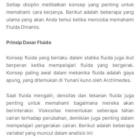
Setiap disiplin melibatkan konsep yang penting untuk
memahami cara kerjanya. Berikut adalah beberapa yang
utama yang akan Anda temui ketika mencoba memahami
Fluida Dinamis.
Prinsip Dasar Fluida
Konsep fluida yang berlaku dalam statika fluida juga ikut
berperan ketika mempelajari fluida yang bergerak.
Konsep paling awal dalam mekanika fluida adalah gaya
apung, yang ditemukan di Yunani kuno oleh Archimedes.
Saat fluida mengalir, densitas dan tekanan fluida juga
penting untuk memahami bagaimana mereka akan
berinteraksi. Viskositas menentukan seberapa tahan
cairan terhadap perubahan, demikian juga penting dalam
mempelajari pergerakan cairan. Berikut adalah beberapa
variabel yang muncul dalam analisis ini: