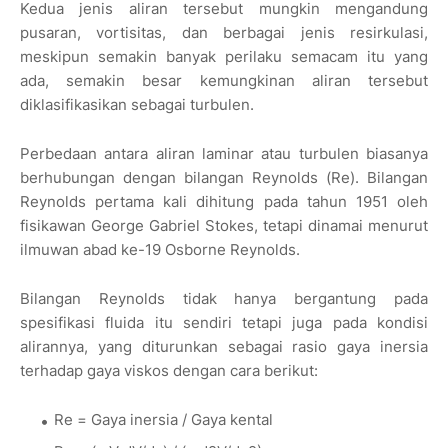
Kedua jenis aliran tersebut mungkin mengandung
pusaran, vortisitas, dan berbagai jenis resirkulasi,
meskipun semakin banyak perilaku semacam itu yang
ada, semakin besar kemungkinan aliran tersebut
diklasifikasikan sebagai turbulen.
Perbedaan antara aliran laminar atau turbulen biasanya
berhubungan dengan bilangan Reynolds (Re). Bilangan
Reynolds pertama kali dihitung pada tahun 1951 oleh
fisikawan George Gabriel Stokes, tetapi dinamai menurut
ilmuwan abad ke-19 Osborne Reynolds.
Bilangan Reynolds tidak hanya bergantung pada
spesifikasi fluida itu sendiri tetapi juga pada kondisi
alirannya, yang diturunkan sebagai rasio gaya inersia
terhadap gaya viskos dengan cara berikut:
Re = Gaya inersia / Gaya kental