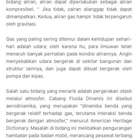
bidang aliran, aliran dapat diperlakukan sebagai aliran
kompresibel. " Jika tidak, cairan dianggap tidak dapat
dimampatkan. Kedua, aliran gas hampir tidak terpengaruh
oleh gravitasi.
Gas yang paling sering ditemui dalam kehidupan sehari-
hari adalah udara; oleh karena itu, para ilmuwan telah
menaruh banyak perhatian pada kondisi alirannya. Angin
menyebabkan udara bergerak di sekitar bangunan dan
struktur lainnya, dan juga dapat dibuat bergerak oleh
pompa dan kipas.
Salah satu bidang yang menarik adalah pergerakan objek
melalui atmosfer. Cabang Fluida Dinamis ini disebut
aerodinamika, yang merupakan "dinamika benda yang
bergerak relatif terhadap gas, terutama interaksi benda
bergerak dengan atmosfer," menurut American Heritage
Dictionary. Masalah di bidang ini melibatkan pengurangan
hambatan pada badan mobil, merancang pesawat terbang