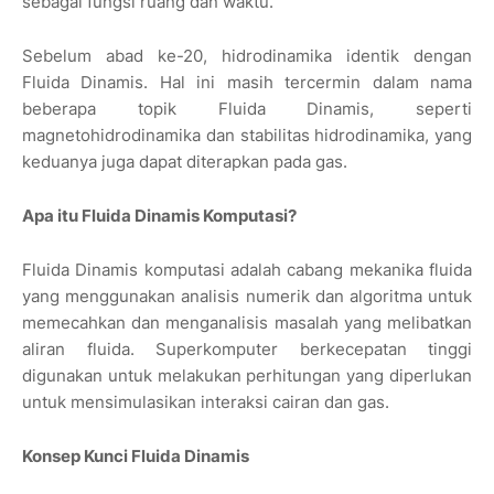
sebagai fungsi ruang dan waktu.
Sebelum abad ke-20, hidrodinamika identik dengan
Fluida Dinamis. Hal ini masih tercermin dalam nama
beberapa topik Fluida Dinamis, seperti
magnetohidrodinamika dan stabilitas hidrodinamika, yang
keduanya juga dapat diterapkan pada gas.
Apa itu Fluida Dinamis Komputasi?
Fluida Dinamis komputasi adalah cabang mekanika fluida
yang menggunakan analisis numerik dan algoritma untuk
memecahkan dan menganalisis masalah yang melibatkan
aliran fluida. Superkomputer berkecepatan tinggi
digunakan untuk melakukan perhitungan yang diperlukan
untuk mensimulasikan interaksi cairan dan gas.
Konsep Kunci Fluida Dinamis