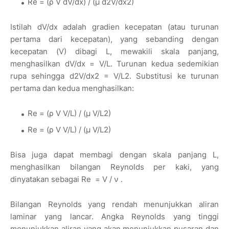
Re = (ρ V dV/dx) / (μ d2V/dx2)
Istilah dV/dx adalah gradien kecepatan (atau turunan
pertama dari kecepatan), yang sebanding dengan
kecepatan (V) dibagi L, mewakili skala panjang,
menghasilkan dV/dx = V/L. Turunan kedua sedemikian
rupa sehingga d2V/dx2 = V/L2. Substitusi ke turunan
pertama dan kedua menghasilkan:
Re = (ρ V V/L) / (μ V/L2)
Re = (ρ V V/L) / (μ V/L2)
Bisa juga dapat membagi dengan skala panjang L,
menghasilkan bilangan Reynolds per kaki, yang
dinyatakan sebagai Re = V / ν .
Bilangan Reynolds yang rendah menunjukkan aliran
laminar yang lancar. Angka Reynolds yang tinggi
menunjukkan aliran yang akan menunjukkan pusaran dan