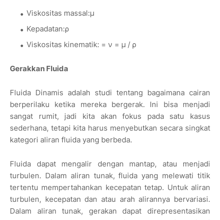
Viskositas massal:μ
Kepadatan:ρ
Viskositas kinematik: = ν = μ / ρ
Gerakkan Fluida
Fluida Dinamis adalah studi tentang bagaimana cairan
berperilaku ketika mereka bergerak. Ini bisa menjadi
sangat rumit, jadi kita akan fokus pada satu kasus
sederhana, tetapi kita harus menyebutkan secara singkat
kategori aliran fluida yang berbeda.
Fluida dapat mengalir dengan mantap, atau menjadi
turbulen. Dalam aliran tunak, fluida yang melewati titik
tertentu mempertahankan kecepatan tetap. Untuk aliran
turbulen, kecepatan dan atau arah alirannya bervariasi.
Dalam aliran tunak, gerakan dapat direpresentasikan