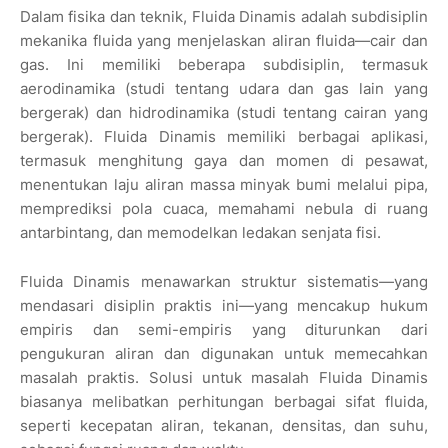
Dalam fisika dan teknik, Fluida Dinamis adalah subdisiplin
mekanika fluida yang menjelaskan aliran fluida—cair dan
gas. Ini memiliki beberapa subdisiplin, termasuk
aerodinamika (studi tentang udara dan gas lain yang
bergerak) dan hidrodinamika (studi tentang cairan yang
bergerak). Fluida Dinamis memiliki berbagai aplikasi,
termasuk menghitung gaya dan momen di pesawat,
menentukan laju aliran massa minyak bumi melalui pipa,
memprediksi pola cuaca, memahami nebula di ruang
antarbintang, dan memodelkan ledakan senjata fisi.
Fluida Dinamis menawarkan struktur sistematis—yang
mendasari disiplin praktis ini—yang mencakup hukum
empiris dan semi-empiris yang diturunkan dari
pengukuran aliran dan digunakan untuk memecahkan
masalah praktis. Solusi untuk masalah Fluida Dinamis
biasanya melibatkan perhitungan berbagai sifat fluida,
seperti kecepatan aliran, tekanan, densitas, dan suhu,