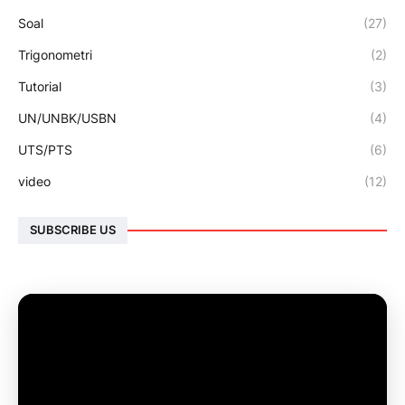
Soal
(27)
Trigonometri
(2)
Tutorial
(3)
UN/UNBK/USBN
(4)
UTS/PTS
(6)
video
(12)
SUBSCRIBE US