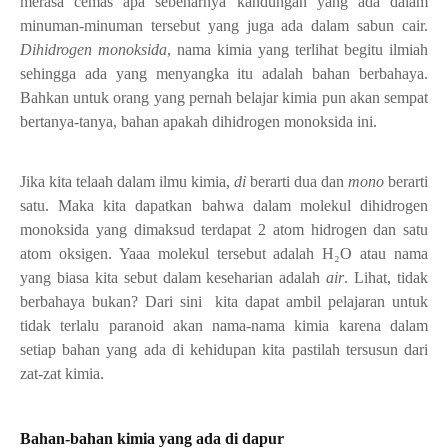
merasa cemas apa sebenarnya kandungan yang ada dalam
minuman-minuman tersebut yang juga ada dalam sabun cair.
Dihidrogen monoksida
, nama kimia yang terlihat begitu ilmiah
sehingga ada yang menyangka itu adalah bahan berbahaya.
Bahkan untuk orang yang pernah belajar kimia pun akan sempat
bertanya-tanya, bahan apakah dihidrogen monoksida ini.
Jika kita telaah dalam ilmu kimia,
di
berarti dua dan
mono
berarti
satu. Maka kita dapatkan bahwa dalam molekul dihidrogen
monoksida yang dimaksud terdapat 2 atom hidrogen dan satu
atom oksigen. Yaaa molekul tersebut adalah H
₂
O atau nama
yang biasa kita sebut dalam keseharian adalah
air
. Lihat, tidak
berbahaya bukan? Dari sini kita dapat ambil pelajaran untuk
tidak terlalu paranoid akan nama-nama kimia karena dalam
setiap bahan yang ada di kehidupan kita pastilah tersusun dari
zat-zat kimia.
Bahan-bahan kimia yang ada di dapur