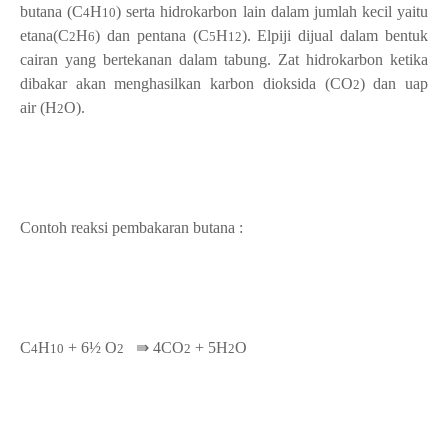
butana
(C
H
) serta hidrokarbon lain dalam jumlah kecil yaitu
4
10
etana
(C
H
) dan pentana
(C
H
). Elpiji dijual dalam bentuk
2
6
5
12
cairan yang bertekanan dalam tabung. Zat hidrokarbon ketika
dibakar akan menghasilkan karbon dioksida
(CO
) dan uap
2
air
(H
O).
2
Contoh reaksi pembakaran butana :
C
H
+ 6½
O
⇛ 4
CO
+ 5H
O
4
10
2
2
2