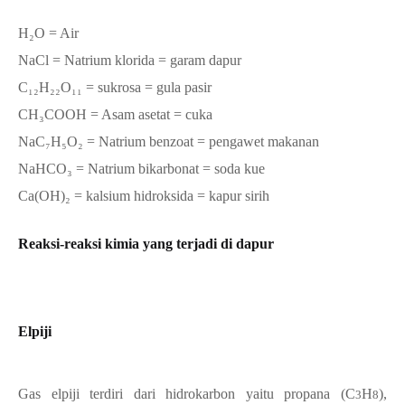
H
₂
O = Air
NaCl = Natrium klorida = garam dapur
C
₁₂H₂₂O₁₁
= sukrosa = gula pasir
CH
₃
COOH = Asam asetat = cuka
NaC
₇H₅O₂
=
Natrium benzoat = pengawet makanan
NaHCO
₃
= Natrium bikarbonat = soda kue
Ca(OH)
₂
= kalsium hidroksida = kapur sirih
Reaksi-reaksi kimia yang terjadi di dapur
Elpiji
Gas elpiji terdiri dari hidrokarbon yaitu propana
(C
H
),
3
8