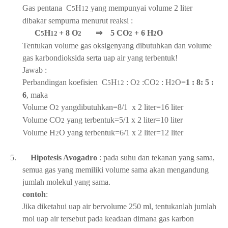
Gas pentana
C
H
yang mempunyai volume 2 liter
5
12
dibakar sempurna menurut reaksi :
C
H
+ 8 O
⇒
5 CO
+ 6 H
O
5
12
2
2
2
Tentukan volume gas oksigenyang dibutuhkan dan volume
gas karbondioksida serta uap air yang terbentuk!
Jawab :
Perbandingan koefisien
C
H
: O
:CO
: H
O=
1 : 8: 5 :
5
12
2
2
2
6
, maka
Volume O
yangdibutuhkan=8/1
x 2 liter=16 liter
2
Volume CO
yang terbentuk=
5/1
x 2 liter=10 liter
2
Volume H
O yang terbentuk=
6/1
x 2 liter=12 liter
2
5.
Hipotesis Avogadro
: pada suhu dan tekanan yang sama,
semua gas yang memiliki volume sama akan mengandung
jumlah molekul yang sama.
contoh
:
Jika diketahui uap air bervolume 250 ml, tentukanlah jumlah
mol uap air tersebut pada keadaan dimana gas karbon