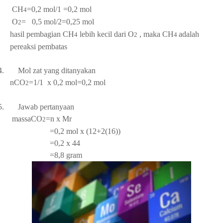
CH
=0,2 mol/1
=0,2 mol
4
O
=
0,5 mol/2=0,25 mol
2
hasil pembagian CH
lebih kecil dari O
, maka CH
adalah
4
2
4
pereaksi pembatas
4.
Mol zat yang ditanyakan
nCO
=1/1
x 0,2 mol=0,2 mol
2
5.
Jawab pertanyaan
massaCO
=n x Mr
2
=0,2 mol x (12+2(16))
=0,2 x 44
=8,8 gram