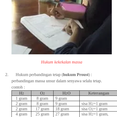
Hukum kekekalan massa
2.
Hukum perbandingan tetap (
hukum Proust
) :
perbandingan massa unsur dalam senyawa selalu tetap.
contoh :
H
O
H
O
Keterangan
2
2
2
1 gram
8 gram
9 gram
2 gram
8 gram
9 gram
sisa H
=1 gram
2
2 gram
17 gram
18 gram
sisa O
=1 gram
2
4 gram
25 gram
27 gram
sisa H
=1 gram,
2