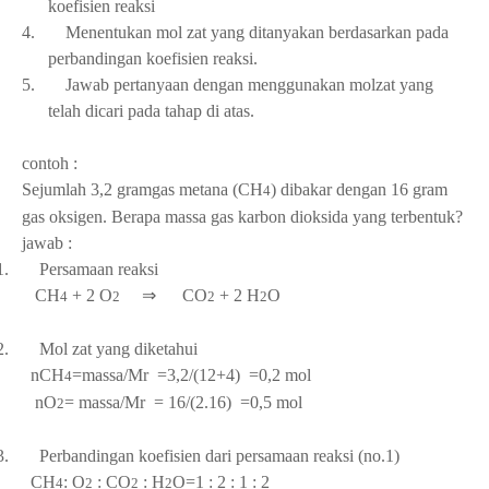
koefisien reaksi
4.
Menentukan mol zat yang ditanyakan berdasarkan pada
perbandingan koefisien reaksi.
5.
Jawab pertanyaan dengan menggunakan molzat yang
telah dicari pada tahap di atas.
contoh :
Sejumlah 3,2 gramgas metana (CH
) dibakar dengan 16 gram
4
gas oksigen. Berapa massa gas karbon dioksida yang terbentuk?
jawab :
1.
Persamaan reaksi
CH
+ 2 O
⇒ CO
+ 2 H
O
4
2
2
2
2.
Mol zat yang diketahui
nCH
=massa/Mr
=3,2/(12+4)
=0,2 mol
4
nO
=
massa/Mr =
16/(2.16) =0,5 mol
2
3.
Perbandingan koefisien dari persamaan reaksi (no.1)
CH
: O
: CO
: H
O=1 : 2 : 1 : 2
4
2
2
2