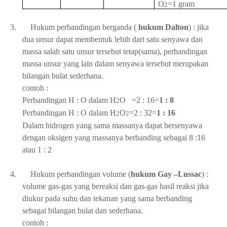
O
=1 gram
2
3.
Hukum perbandingan berganda (
hukum Dalton
) : jika
dua unsur dapat membentuk lebih dari satu senyawa dan
massa salah satu unsur tersebut tetap(sama), perbandingan
massa unsur yang lain dalam senyawa tersebut merupakan
bilangan bulat sederhana.
contoh :
Perbandingan H : O dalam H
O
=2 : 16=
1 : 8
2
Perbandingan H : O dalam H
O
=2 : 32=
1 : 16
2
2
Dalam hidrogen yang sama massanya dapat bersenyawa
dengan oksigen yang massanya berbanding sebagai 8 :16
atau 1 : 2
4.
Hukum perbandingan volume (
hukum Gay –Lussac
) :
volume gas-gas yang bereaksi dan gas-gas hasil reaksi jika
diukur pada suhu dan tekanan yang sama berbanding
sebagai bilangan bulat dan sederhana.
contoh :