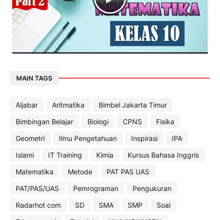
MAIN TAGS
Aljabar
Aritmatika
Bimbel Jakarta Timur
Bimbingan Belajar
Biologi
CPNS
Fisika
Geometri
Ilmu Pengetahuan
Inspirasi
IPA
Islami
IT Training
Kimia
Kursus Bahasa Inggris
Matematika
Metode
PAT PAS UAS
PAT/PAS/UAS
Pemrograman
Pengukuran
Radarhot com
SD
SMA
SMP
Soal