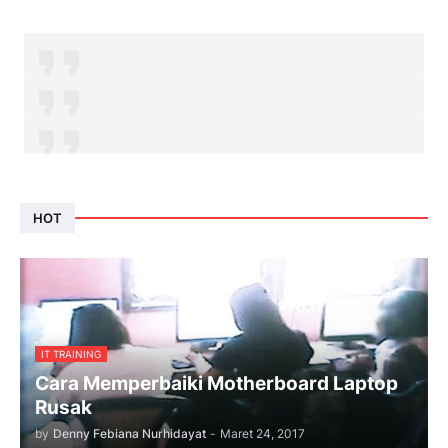
HOT
IT TRAINING
Cara Memperbaiki Motherboard Laptop
Rusak
by
Denny Febiana Nurhidayat
-
Maret 24, 2017