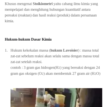
Khusus mengenai
Stoikiometri
yaitu cabang ilmu kimia yang
mempelajari dan menghitung hubungan kuantitatif antara
pereaksi (reaktan) dan hasil reaksi (produk) dalam persamaan
kimia.
Hukum-hukum Dasar Kimia
1.
Hukum kekekalan massa (
hukum Lavoisier
) : massa total
zat-zat sebelum reaksi akan selalu sama dengan massa total
zat-zat setelah reaksi.
contoh : 3 gram gas hidrogen(H
) yang bereaksi dengan 24
2
gram gas oksigen (O
) akan membentuk 27 gram air (H
O)
2
2