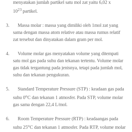
menyatakan jumlah partikel satu mol zat yaitu 6,02 x
23
10
partikel.
3.
Massa molar : massa yang dimiliki oleh 1mol zat yang
sama dengan massa atom relative atau massa rumus relatif
zat tersebut dan dinyatakan dalam gram per mol.
4.
Volume molar gas menyatakan volume yang ditempati
satu mol gas pada suhu dan tekanan tertentu. Volume molar
gas tidak tergantung pada jenisnya, tetapi pada jumlah mol,
suhu dan tekanan pengukuran.
5.
Standard Temperature Pressure (STP) : keadaan gas pada
o
suhu 0
C dan tekanan 1 atmosfer. Pada STP, volume molar
gas sama dengan 22,4 L/mol.
6.
Room Temperature Pressure (RTP) : keadaangas pada
o
suhu 25
C dan tekanan 1 atmosfer. Pada RTP, volume molar