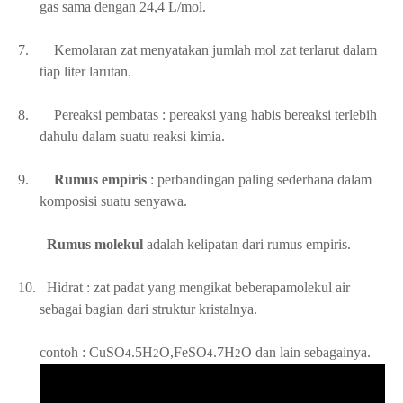
gas sama dengan 24,4 L/mol.
7.
Kemolaran zat menyatakan jumlah mol zat terlarut dalam
tiap liter larutan.
8.
Pereaksi pembatas : pereaksi yang habis bereaksi terlebih
dahulu dalam suatu reaksi kimia.
9.
Rumus empiris
: perbandingan paling sederhana dalam
komposisi suatu senyawa.
Rumus molekul
adalah kelipatan dari rumus empiris.
10.
Hidrat : zat padat yang mengikat beberapamolekul air
sebagai bagian dari struktur kristalnya.
contoh : CuSO
.5H
O,FeSO
.7H
O dan lain sebagainya.
4
2
4
2