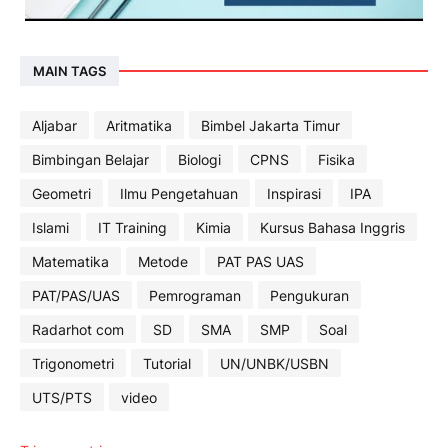
MAIN TAGS
Aljabar
Aritmatika
Bimbel Jakarta Timur
Bimbingan Belajar
Biologi
CPNS
Fisika
Geometri
Ilmu Pengetahuan
Inspirasi
IPA
Islami
IT Training
Kimia
Kursus Bahasa Inggris
Matematika
Metode
PAT PAS UAS
PAT/PAS/UAS
Pemrograman
Pengukuran
Radarhot com
SD
SMA
SMP
Soal
Trigonometri
Tutorial
UN/UNBK/USBN
UTS/PTS
video