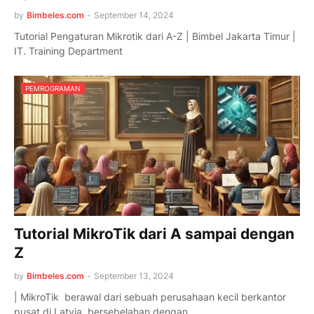
by
Bimbeles.com
-
September 14, 2024
Tutorial Pengaturan Mikrotik dari A-Z | Bimbel Jakarta Timur |
IT. Training Department
PEMROGRAMAN
Tutorial MikroTik dari A sampai dengan
Z
by
Bimbeles.com
-
September 13, 2024
| MikroTik berawal dari sebuah perusahaan kecil berkantor
pusat di Latvia, bersebelahan dengan …