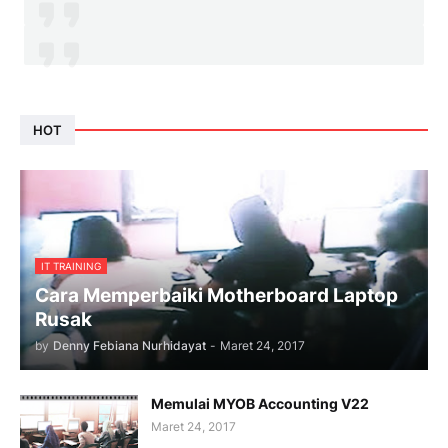
HOT
IT TRAINING
Cara Memperbaiki Motherboard Laptop
Rusak
by
Denny Febiana Nurhidayat
-
Maret 24, 2017
Memulai MYOB Accounting V22
Maret 24, 2017