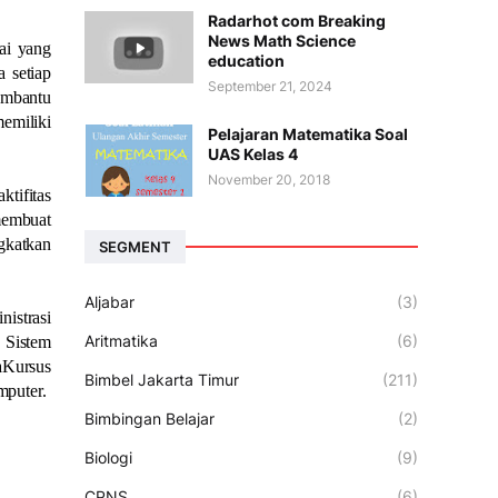
Radarhot com Breaking
News Math Science
ai yang
education
 setiap
September 21, 2024
embantu
emiliki
Pelajaran Matematika Soal
UAS Kelas 4
November 20, 2018
tifitas
 membuat
gkatkan
SEGMENT
Aljabar
(3)
nistrasi
Aritmatika
(6)
 Sistem
aKursus
Bimbel Jakarta Timur
(211)
mputer.
Bimbingan Belajar
(2)
Biologi
(9)
CPNS
(6)