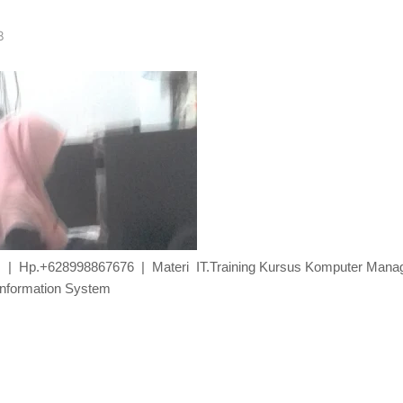
8
com | Hp.+628998867676 | Materi IT.Training Kursus Komputer Man
Information System