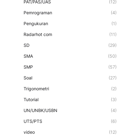
PAT/PAS/UAS
(12)
Pemrograman
(4)
Pengukuran
(1)
Radarhot com
(11)
SD
(29)
SMA
(50)
SMP
(57)
Soal
(27)
Trigonometri
(2)
Tutorial
(3)
UN/UNBK/USBN
(4)
UTS/PTS
(6)
video
(12)