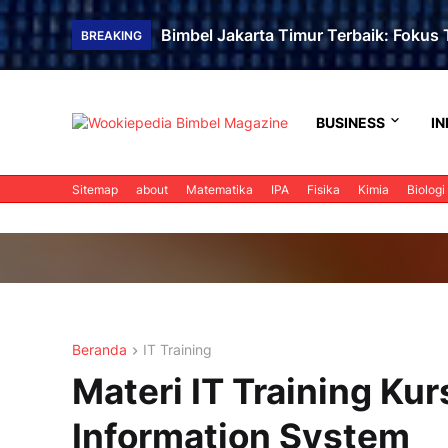
Bimbel Jakarta Timur Terbaik: Fokus T
BREAKING
BUSINESS
IN
Sitemap
about
Matematika
IPA
Fisika
Kimia
Biologi
Beranda
IT Training
Materi IT Training K
Information System