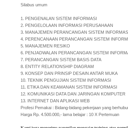
Silabus umum
1.
PENGENALAN SISTEM INFORMASI
2.
PENGELOLAAN INFORMASI PERUSAHAAN
3.
MANAJEMEN PERANCANGAN SISTEM INFORMAS
4.
PERENCANAAN PERANCANGAN SISTEM INFOR
5.
MANAJEMEN RESIKO
6.
PENJADWALAN PERANCANGAN SISTEM INFORM
7.
PERANCANGAN SISTEM BASIS DATA
8.
ENTITY RELATIONSHIP DIAGRAM
9.
KONSEP DAN PRINSIP DESAIN ANTAR MUKA
10.
TEKNIK PENGUJIAN SISTEM INFORMASI
11.
ETIKA DAN KEAMANAN SISTEM INFORMASI
12.
KOMUNIKASI DATA DAN JARINGAN KOMPUTER
13.
INTERNET DAN APLIKASI WEB
Profesi Pemakai : Bidang-bidang pekerjaan yang berh
Harga Rp. 4.500.000,- lama belajar : 10 X Pertemuan
Kami juga menerima panggilan mengajar training atau peme