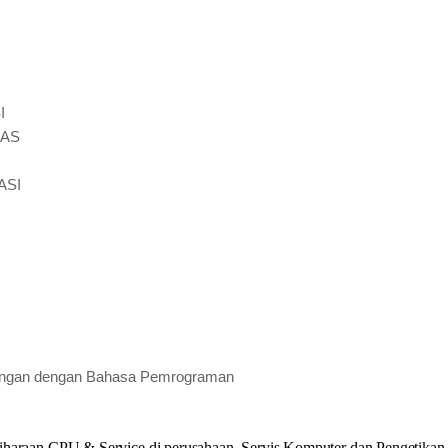
I
MAS
ASI
ubungan dengan Bahasa Pemrograman
liharaan CPU & Service di perusahaan, Servis Komputer dan Pengetikan