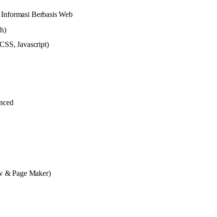
Informasi Berbasis Web
h)
SS, Javascript)
nced
aw & Page Maker)