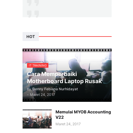
HOT
IT TRAINING
Cara Memperbaiki
Motherboard Laptop Rusak
by
Denny Febiana Nurhidayat
-
Maret 24, 2017
Memulai MYOB Accounting
V22
Maret 24, 2017