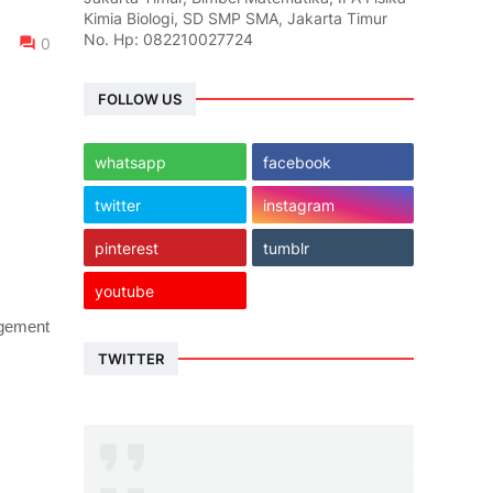
Kimia Biologi, SD SMP SMA, Jakarta Timur
No. Hp: 082210027724
0
FOLLOW US
whatsapp
facebook
twitter
instagram
pinterest
tumblr
youtube
agement
TWITTER