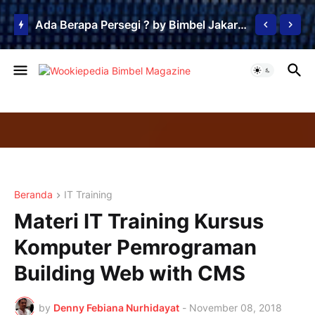
Ada Berapa Persegi ? by Bimbel Jakarta Timur
Beranda
IT Training
Materi IT Training Kursus
Komputer Pemrograman
Building Web with CMS
by
Denny Febiana Nurhidayat
-
November 08, 2018