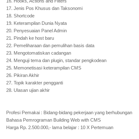
16.
Hooks, Actions and Filters
17.
Jenis Pos Khusus dan Taksonomi
18.
Shortcode
19.
Keterampilan Dunia Nyata
20.
Penyesuaian Panel Admin
21.
Pindah ke host baru
22.
Pemeliharaan dan pemulihan basis data
23.
Mengotomatiskan cadangan
24.
Menguji tema dan plugin, standar pengkodean
25.
Memonetisasi keterampilan CMS
26.
Pikiran Akhir
27.
Topik karakter pengganti
28.
Ulasan ujian akhir
Profesi Pemakai : Bidang-bidang pekerjaan yang berhubungan
Bahasa Pemrograman Building Web with CMS
Harga Rp. 2.500.000,- lama belajar : 10 X Pertemuan