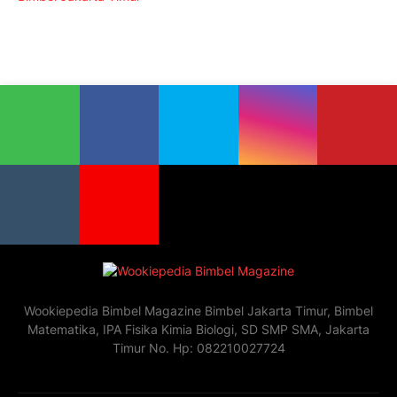
Wookiepedia Bimbel Magazine Bimbel Jakarta Timur, Bimbel
Matematika, IPA Fisika Kimia Biologi, SD SMP SMA, Jakarta
Timur No. Hp: 082210027724