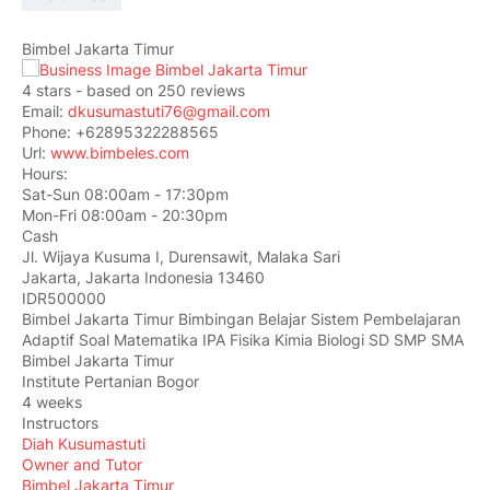
Bimbel Jakarta Timur
4
stars - based on
250
reviews
Email:
dkusumastuti76@gmail.com
Phone:
+62895322288565
Url:
www.bimbeles.com
Hours:
Sat-Sun 08:00am - 17:30pm
Mon-Fri 08:00am - 20:30pm
Cash
Jl. Wijaya Kusuma I, Durensawit, Malaka Sari
Jakarta
,
Jakarta Indonesia
13460
IDR500000
Bimbel Jakarta Timur Bimbingan Belajar Sistem Pembelajaran
Adaptif Soal Matematika IPA Fisika Kimia Biologi SD SMP SMA
Bimbel Jakarta Timur
Institute Pertanian Bogor
4 weeks
Instructors
Diah Kusumastuti
Owner and Tutor
Bimbel Jakarta Timur