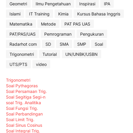
Geometri
Ilmu Pengetahuan
Inspirasi
IPA
Islami
IT Training
Kimia
Kursus Bahasa Inggris
Matematika
Metode
PAT PAS UAS
PAT/PAS/UAS
Pemrograman
Pengukuran
Radarhot com
SD
SMA
SMP
Soal
Trigonometri
Tutorial
UN/UNBK/USBN
UTS/PTS
video
Trigonometri
Soal Pythagoras
Soal Persamaan Trig.
Soal Segitiga Segi-n
soal Trig. Analitika
Soal Fungsi Trig.
Soal Perbandingan
Soal Limit Trig.
Soal Sinus Cosinus
Soal Integral Trig.