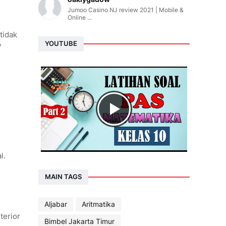
Jumoo Casino NJ review 2021 | Mobile &
Online ...
tidak
YOUTUBE
°
l.
MAIN TAGS
Aljabar
Aritmatika
terior
Bimbel Jakarta Timur