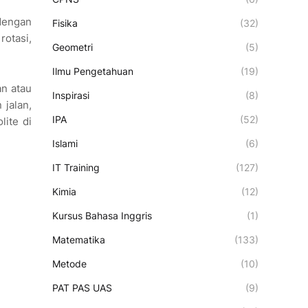
 dengan
Fisika
(32)
rotasi,
Geometri
(5)
Ilmu Pengetahuan
(19)
an atau
Inspirasi
(8)
 jalan,
IPA
(52)
lite di
Islami
(6)
IT Training
(127)
Kimia
(12)
Kursus Bahasa Inggris
(1)
Matematika
(133)
Metode
(10)
PAT PAS UAS
(9)