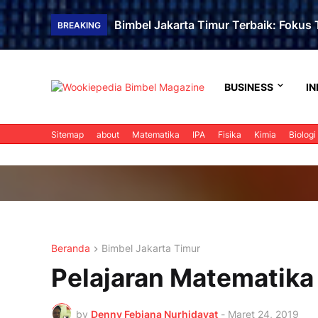
Bimbel Jakarta Timur Terbaik: Fokus T
BREAKING
BUSINESS
IN
Sitemap
about
Matematika
IPA
Fisika
Kimia
Biologi
Beranda
Bimbel Jakarta Timur
Pelajaran Matematika
by
Denny Febiana Nurhidayat
-
Maret 24, 2019