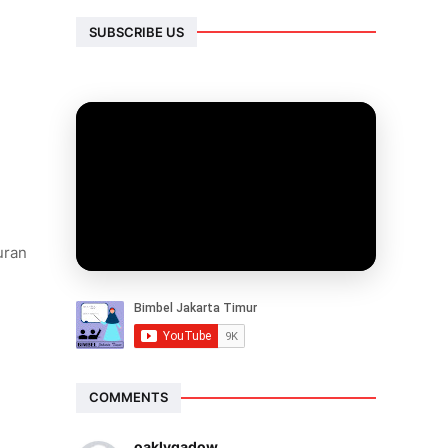
SUBSCRIBE US
uran
COMMENTS
oaklygadow