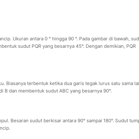
ncip. Ukuran antara 0 ° hingga 90 °. Pada gambar di bawah, sud
mbentuk sudut PQR yang besarnya 45°. Dengan demikian, PQR
u. Biasanya terbentuk ketika dua garis tegak lurus satu sama lai
di B dan membentuk sudut ABC yang besarnya 90°.
mpul. Besaran sudut berkisar antara 90° sampai 180°. Sudut tum
ncip.