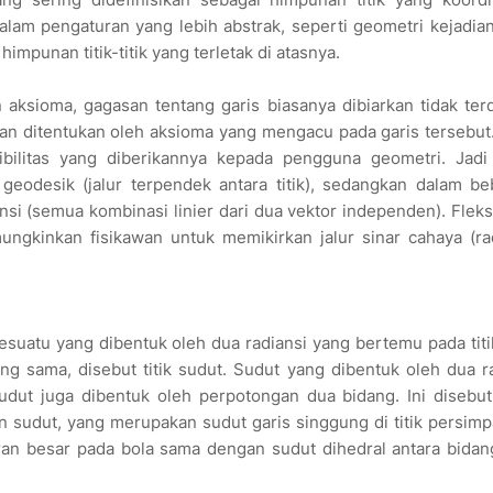
alam pengaturan yang lebih abstrak, seperti geometri kejadian
punan titik-titik yang terletak di atasnya.
 aksioma, gagasan tentang garis biasanya dibiarkan tidak terd
udian ditentukan oleh aksioma yang mengacu pada garis tersebut
sibilitas yang diberikannya kepada pengguna geometri. Jadi
i geodesik (jalur terpendek antara titik), sedangkan dalam b
nsi (semua kombinasi linier dari dua vektor independen). Fleksi
ngkinkan fisikawan untuk memikirkan jalur sinar cahaya (ra
esuatu yang dibentuk oleh dua radiansi yang bertemu pada titi
yang sama, disebut titik sudut. Sudut yang dibentuk oleh dua r
udut juga dibentuk oleh perpotongan dua bidang. Ini disebut
n sudut, yang merupakan sudut garis singgung di titik persim
aran besar pada bola sama dengan sudut dihedral antara bida