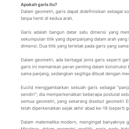
Apakah garis itu?
Dalam geometri, garis dapat didefinisikan sebagai 
tanpa henti di kedua arah.
Garis adalah bangun datar satu dimensi yang memil
sekumpulan titik yang diperpanjang dalam arah yang b
dimensi. Dua titik yang terletak pada garis yang sama d
Dalam geometri, ada berbagai jenis garis seperti garis
garis ini memainkan peran penting dalam konstruksi b
sama panjang, sedangkan segitiga dibuat dengan men
Euclid menggambarkan sebuah garis sebagai "panjang
sendiri"; dia memperkenalkan beberapa postulat seb
semua geometri, yang sekarang disebut geometri E
telah diperkenalkan sejak akhir abad ke-19 (seperti g
Dalam matematika modern, mengingat banyaknya geo
Misalnya, dalam geometri analitik, garis pada bid