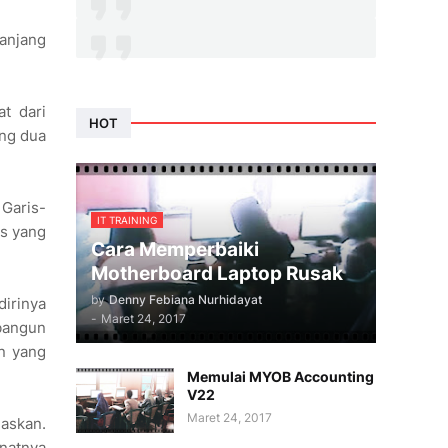
manjang
at dari
HOT
ang dua
 Garis-
IT TRAINING
is yang
Cara Memperbaiki
Motherboard Laptop Rusak
by
Denny Febiana Nurhidayat
dirinya
-
Maret 24, 2017
mbangun
n yang
Memulai MYOB Accounting
V22
Maret 24, 2017
askan.
inatnya