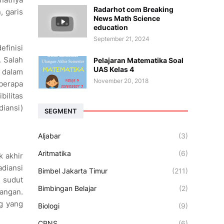
Radarhot com Breaking
, garis
News Math Science
education
September 21, 2024
efinisi
. Salah
Pelajaran Matematika Soal
UAS Kelas 4
 dalam
November 20, 2018
eberapa
bilitas
diansi)
SEGMENT
Aljabar
(3)
Aritmatika
(6)
k akhir
adiansi
Bimbel Jakarta Timur
(211)
 sudut
Bimbingan Belajar
(2)
pangan.
ng yang
Biologi
(9)
CPNS
(6)