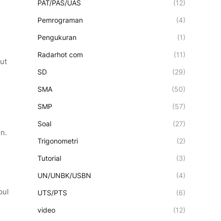
PAT/PAS/UAS
(12)
Pemrograman
(4)
Pengukuran
(1)
Radarhot com
(11)
ut
SD
(29)
SMA
(50)
SMP
(57)
Soal
(27)
n.
Trigonometri
(2)
Tutorial
(3)
UN/UNBK/USBN
(4)
pul
UTS/PTS
(6)
video
(12)