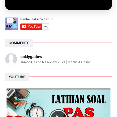
COMMENTS
oaklygadow
Jumoo Casino NJ review 2021 | Mobile & Online ...
YOUTUBE