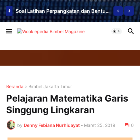
Soal Latihan Perpangkatan dan Bentuk Akar
Beranda
Bimbel Jakarta Timur
Pelajaran Matematika Garis
Singgung Lingkaran
by
Denny Febiana Nurhidayat
-
Maret 25, 2019
0