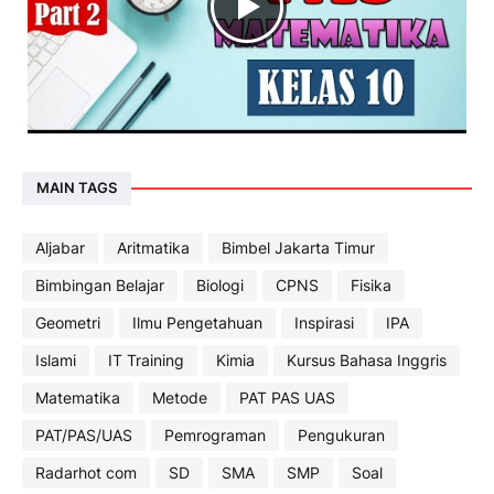
MAIN TAGS
Aljabar
Aritmatika
Bimbel Jakarta Timur
Bimbingan Belajar
Biologi
CPNS
Fisika
Geometri
Ilmu Pengetahuan
Inspirasi
IPA
Islami
IT Training
Kimia
Kursus Bahasa Inggris
Matematika
Metode
PAT PAS UAS
PAT/PAS/UAS
Pemrograman
Pengukuran
Radarhot com
SD
SMA
SMP
Soal