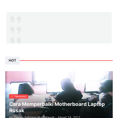
HOT
IT TRAINING
Cara Memperbaiki Motherboard Laptop
Rusak
by
Denny Febiana Nurhidayat
-
Maret 24, 2017