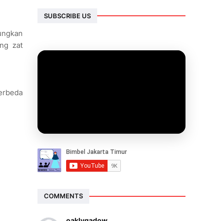
SUBSCRIBE US
bungkan
ng zat
erbeda
COMMENTS
oaklygadow