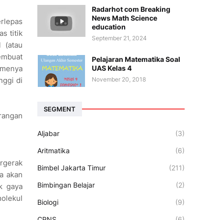
Radarhot com Breaking
News Math Science
rlepas
education
s titik
September 21, 2024
l (atau
membuat
Pelajaran Matematika Soal
UAS Kelas 4
lumenya
November 20, 2018
nggi di
SEGMENT
urangan
Aljabar
(3)
Aritmatika
(6)
ergerak
Bimbel Jakarta Timur
(211)
ga akan
Bimbingan Belajar
(2)
k gaya
molekul
Biologi
(9)
CPNS
(6)