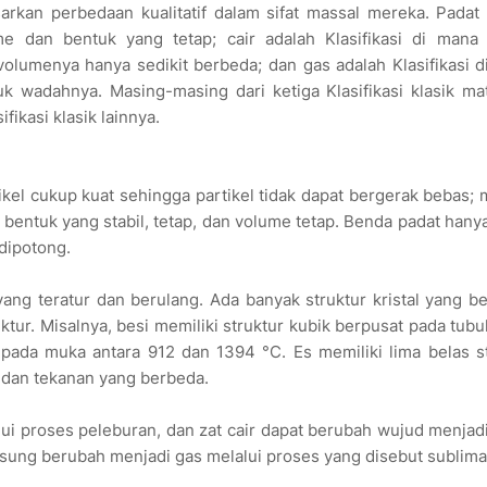
asarkan perbedaan kualitatif dalam sifat massal mereka. Padat
e dan bentuk yang tetap; cair adalah Klasifikasi di mana 
olumenya hanya sedikit berbeda; dan gas adalah Klasifikasi 
wadahnya. Masing-masing dari ketiga Klasifikasi klasik mate
fikasi klasik lainnya.
tikel cukup kuat sehingga partikel tidak dapat bergerak bebas;
 bentuk yang stabil, tetap, dan volume tetap. Benda padat hany
dipotong.
yang teratur dan berulang. Ada banyak struktur kristal yang b
uktur. Misalnya, besi memiliki struktur kubik berpusat pada tub
pada muka antara 912 dan 1394 °C. Es memiliki lima belas s
u dan tekanan yang berbeda.
ui proses peleburan, dan zat cair dapat berubah wujud menjad
sung berubah menjadi gas melalui proses yang disebut sublima