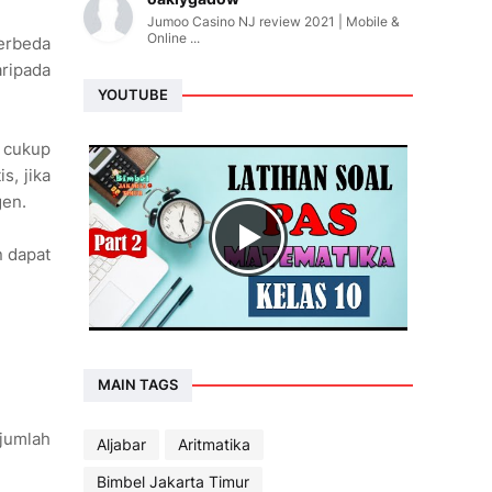
Jumoo Casino NJ review 2021 | Mobile &
Online ...
erbeda
ripada
YOUTUBE
 cukup
s, jika
gen.
n dapat
MAIN TAGS
 jumlah
Aljabar
Aritmatika
Bimbel Jakarta Timur