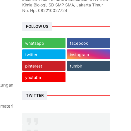
Kimia Biologi, SD SMP SMA, Jakarta Timur
No. Hp: 082210027724
FOLLOW US
whatsapp
facebook
twitter
instagram
pinterest
tumblr
youtube
gkungan
TWITTER
 materi