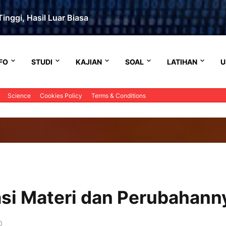
inggi, Hasil Luar Biasa
FO
STUDI
KAJIAN
SOAL
LATIHAN
U
Science
Cookies Policy
Terms & Conditions
kasi Materi dan Perubahann
0