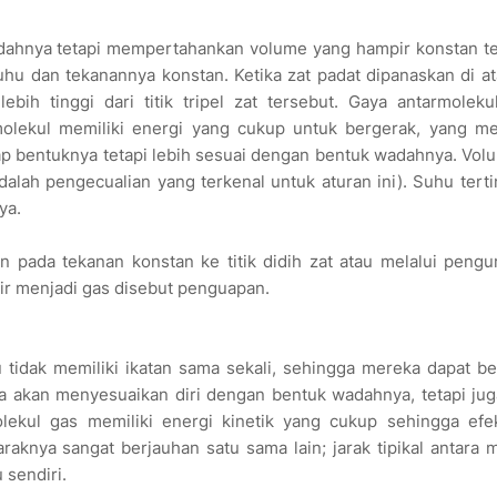
adahnya tetapi mempertahankan volume yang hampir konstan te
uhu dan tekanannya konstan. Ketika zat padat dipanaskan di ata
ebih tinggi dari titik tripel zat tersebut. Gaya antarmoleku
i molekul memiliki energi yang cukup untuk bergerak, yang 
tetap bentuknya tetapi lebih sesuai dengan bentuk wadahnya. Vo
dalah pengecualian yang terkenal untuk aturan ini). Suhu terti
ya.
 pada tekanan konstan ke titik didih zat atau melalui peng
ir menjadi gas disebut penguapan.
 tidak memiliki ikatan sama sekali, sehingga mereka dapat b
ya akan menyesuaikan diri dengan bentuk wadahnya, tetapi ju
kul gas memiliki energi kinetik yang cukup sehingga efe
jaraknya sangat berjauhan satu sama lain; jarak tipikal antara 
 sendiri.