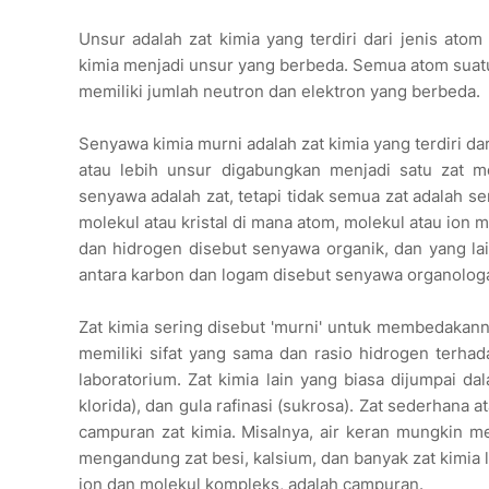
Unsur adalah zat kimia yang terdiri dari jenis ato
kimia menjadi unsur yang berbeda. Semua atom suat
memiliki jumlah neutron dan elektron yang berbeda.
Senyawa kimia murni adalah zat kimia yang terdiri da
atau lebih unsur digabungkan menjadi satu zat m
senyawa adalah zat, tetapi tidak semua zat adalah 
molekul atau kristal di mana atom, molekul atau ion 
dan hidrogen disebut senyawa organik, dan yang l
antara karbon dan logam disebut senyawa organolog
Zat kimia sering disebut 'murni' untuk membedakann
memiliki sifat yang sama dan rasio hidrogen terhad
laboratorium. Zat kimia lain yang biasa dijumpai d
klorida), dan gula rafinasi (sukrosa). Zat sederhan
campuran zat kimia. Misalnya, air keran mungkin m
mengandung zat besi, kalsium, dan banyak zat kimia la
ion dan molekul kompleks, adalah campuran.