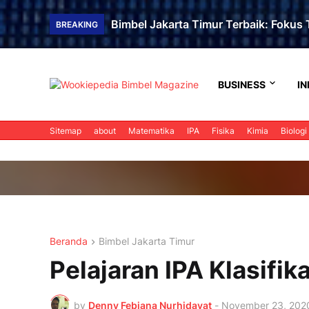
Bimbel Jakarta Timur Terbaik: Fokus T
BREAKING
BUSINESS
IN
Sitemap
about
Matematika
IPA
Fisika
Kimia
Biologi
Beranda
Bimbel Jakarta Timur
Pelajaran IPA Klasifi
by
Denny Febiana Nurhidayat
-
November 23, 202