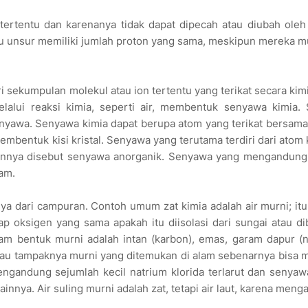
m tertentu dan karenanya tidak dapat dipecah atau diubah oleh
u unsur memiliki jumlah proton yang sama, meskipun mereka 
ri sekumpulan molekul atau ion tertentu yang terikat secara kim
elalui reaksi kimia, seperti air, membentuk senyawa kimia.
senyawa. Senyawa kimia dapat berupa atom yang terikat bersam
membentuk kisi kristal. Senyawa yang terutama terdiri dari atom
ainnya disebut senyawa anorganik. Senyawa yang mengandung 
am.
ya dari campuran. Contoh umum zat kimia adalah air murni; itu
ap oksigen yang sama apakah itu diisolasi dari sungai atau di
alam bentuk murni adalah intan (karbon), emas, garam dapur (
a atau tampaknya murni yang ditemukan di alam sebenarnya bisa 
engandung sejumlah kecil natrium klorida terlarut dan senya
innya. Air suling murni adalah zat, tetapi air laut, karena men