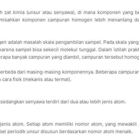
 zat kimia (unsur atau senyawa), di mana komponen yang b
 memisahkan komponen campuran homogen lebih menantang da
n adalah masalah skala pengambilan sampel. Pada skala yang
rena sampel bisa sekecil molekul tunggal. Dalam istilah prakti
 berapa banyak campuran yang diambil, campuran tersebut homo
kin berbeda dari masing-masing komponennya. Beberapa campura
ra fisik (mekanis atau termal).
, sedangkan senyawa terdiri dari dua atau lebih jenis atom.
u jenis atom. Setiap atom memiliki nomor atom, yang mewakili
Tabel periodik unsur disusun berdasarkan nomor atom menaik.