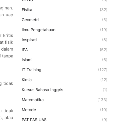
nginan.
Fisika
(32)
nan uap
Geometri
(5)
Ilmu Pengetahuan
(19)
 kritis
Inspirasi
(8)
t fisik
a dalam
IPA
(52)
i tanpa
Islami
(6)
IT Training
(127)
Kimia
(12)
g tidak
Kursus Bahasa Inggris
(1)
Matematika
(133)
Metode
(10)
u tidak
s, atau
PAT PAS UAS
(9)