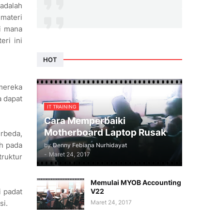
 adalah
materi
di mana
ri ini
HOT
 mereka
a dapat
IT TRAINING
Cara Memperbaiki
Motherboard Laptop Rusak
erbeda,
uh pada
by
Denny Febiana Nurhidayat
-
Maret 24, 2017
truktur
Memulai MYOB Accounting
V22
i padat
Maret 24, 2017
si.