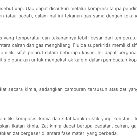
isebut uap. Uap dapat dicairkan melalui kompresi tanpa pendi
an (atau padat), dalam hal ini tekanan gas sama dengan teka
gas yang temperatur dan tekanannya lebih besar dari temperatur
ntara cairan dan gas menghilang. Fluida superkritis memiliki sifa
miliki sifat pelarut dalam beberapa kasus. Ini dapat bergun
kritis digunakan untuk mengekstrak kafein dalam pembuatan kop
ikat secara kimia, sedangkan campuran tersusun atas zat yan
iliki komposisi kimia dan sifat karakteristik yang konstan. It
n ikatan kimia. Zat kimia dapat berupa padatan, cairan, ga
kan zat bergeser di antara fase materi yang berbeda.