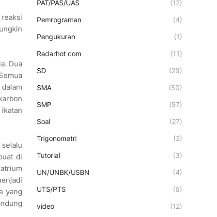
PAT/PAS/UAS
(12)
 reaksi
Pemrograman
(4)
mungkin
Pengukuran
(1)
Radarhot com
(11)
ia. Dua
SD
(29)
 Semua
a dalam
SMA
(50)
 karbon
SMP
(57)
ikatan
Soal
(27)
Trigonometri
(2)
 selalu
Tutorial
(3)
buat di
natrium
UN/UNBK/USBN
(4)
menjadi
UTS/PTS
(6)
wa yang
gandung
video
(12)