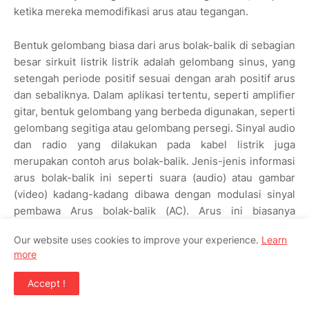
ketika mereka memodifikasi arus atau tegangan.
Bentuk gelombang biasa dari arus bolak-balik di sebagian
besar sirkuit listrik listrik adalah gelombang sinus, yang
setengah periode positif sesuai dengan arah positif arus
dan sebaliknya. Dalam aplikasi tertentu, seperti amplifier
gitar, bentuk gelombang yang berbeda digunakan, seperti
gelombang segitiga atau gelombang persegi. Sinyal audio
dan radio yang dilakukan pada kabel listrik juga
merupakan contoh arus bolak-balik. Jenis-jenis informasi
arus bolak-balik ini seperti suara (audio) atau gambar
(video) kadang-kadang dibawa dengan modulasi sinyal
pembawa Arus bolak-balik (AC). Arus ini biasanya
bergantian pada frekuensi yang lebih tinggi daripada
Our website uses cookies to improve your experience.
Learn
yang digunakan dalam transmisi daya.
more
Arus bolak-balik, singkatan Arus bolak-balik (AC), aliran
Accept !
muatan listrik yang secara berkala membalikkan. Itu