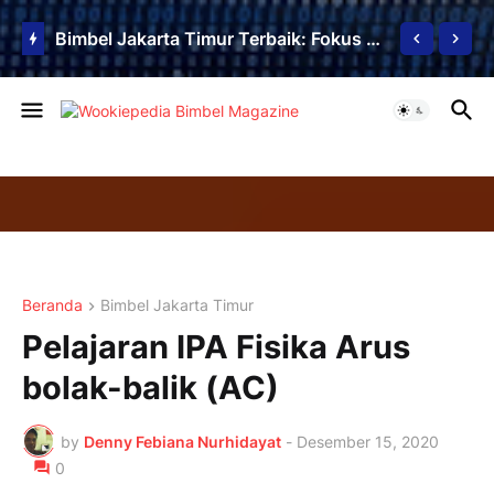
Radarhot com Breaking News Math Science education
Beranda
Bimbel Jakarta Timur
Pelajaran IPA Fisika Arus
bolak-balik (AC)
by
Denny Febiana Nurhidayat
-
Desember 15, 2020
0