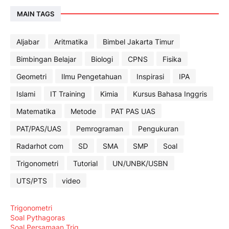
MAIN TAGS
Aljabar
Aritmatika
Bimbel Jakarta Timur
Bimbingan Belajar
Biologi
CPNS
Fisika
Geometri
Ilmu Pengetahuan
Inspirasi
IPA
Islami
IT Training
Kimia
Kursus Bahasa Inggris
Matematika
Metode
PAT PAS UAS
PAT/PAS/UAS
Pemrograman
Pengukuran
Radarhot com
SD
SMA
SMP
Soal
Trigonometri
Tutorial
UN/UNBK/USBN
UTS/PTS
video
Trigonometri
Soal Pythagoras
Soal Persamaan Trig.