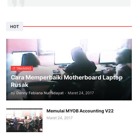
HOT
IT TRAINING
Cara Memperbaiki Motherboard Laptop
Rusak
by
Denny Febiana Nurhidayat
-
Maret 24, 2017
Memulai MYOB Accounting V22
Maret 24, 2017