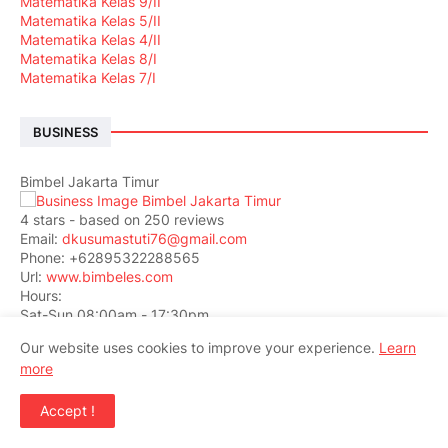
Matematika Kelas 9/II
Matematika Kelas 5/II
Matematika Kelas 4/II
Matematika Kelas 8/I
Matematika Kelas 7/I
BUSINESS
Bimbel Jakarta Timur
4
stars - based on
250
reviews
Email:
dkusumastuti76@gmail.com
Phone:
+62895322288565
Url:
www.bimbeles.com
Hours:
Sat-Sun 08:00am - 17:30pm
Mon-Fri 08:00am - 20:30pm
Our website uses cookies to improve your experience.
Learn
Cash
more
Jl. Wijaya Kusuma I, Durensawit, Malaka Sari
Jakarta
,
Jakarta Indonesia
13460
IDR500000
Accept !
Bimbel Jakarta Timur Bimbingan Belajar Sistem Pembelajaran
Adaptif Soal Matematika IPA Fisika Kimia Biologi SD SMP SMA