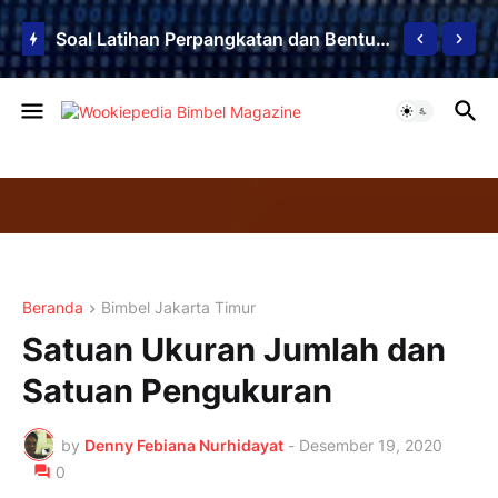
Soal Latihan Teorema Phytagoras by Bimbel Jakarta Timur
Soal Latihan Perpangkatan dan Bentuk Akar
Beranda
Bimbel Jakarta Timur
Satuan Ukuran Jumlah dan
Satuan Pengukuran
by
Denny Febiana Nurhidayat
-
Desember 19, 2020
0