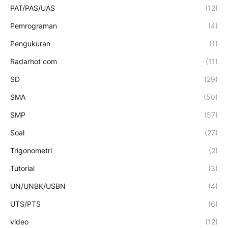
PAT/PAS/UAS
(12)
Pemrograman
(4)
Pengukuran
(1)
Radarhot com
(11)
SD
(29)
SMA
(50)
SMP
(57)
Soal
(27)
Trigonometri
(2)
Tutorial
(3)
UN/UNBK/USBN
(4)
UTS/PTS
(6)
video
(12)