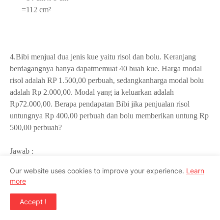
=112 cm²
4.Bibi menjual dua jenis kue yaitu risol dan bolu. Keranjang
berdagangnya hanya dapatmemuat 40 buah kue. Harga modal
risol adalah RP 1.500,00 perbuah, sedangkanharga modal bolu
adalah Rp 2.000,00. Modal yang ia keluarkan adalah
Rp72.000,00. Berapa pendapatan Bibi jika penjualan risol
untungnya Rp 400,00 perbuah dan bolu memberikan untung Rp
500,00 perbuah?
Jawab :
Misalkan risol=a dan bolu=b
Our website uses cookies to improve your experience.
Learn
jumlah kue=40 ⇒
a + b=40
more
modal kue ⇒ 1.500a + 2.000b=72.000 (sederhanakan dengan
dibagi 500)
Accept !
⇒
3a + 4b=144