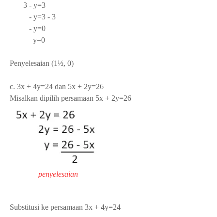
3 - y=3
- y=3 - 3
- y=0
y=0
Penyelesaian (1½, 0)
c.
3x + 4y=24 dan 5x + 2y=2
6
Misalkan dipilih persamaan 5x + 2y=26
penyelesaian
Substitusi ke persamaan 3x + 4y=24