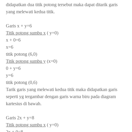
didapatkan dua titik potong tersebut maka dapat ditarik garis
yang melewati kedua titik.
Garis x + y=6
Titik potong sumbu x
( y=0)
x + 0=6
x=6
titik potong (6,0)
Titik potong sumbu y
(x=0)
0 + y=6
y=6
titik potong (0,6)
Tarik garis yang melewati kedua titik maka didapatkan garis
seperti yg tergambar dengan garis warna biru pada diagram
kartesius di bawah.
Garis 2x + y=8
Titik potong sumbu x
( y=0)
2x + 0=8