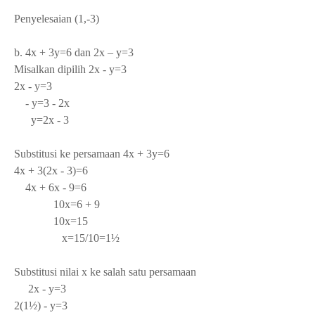
Penyelesaian (1,-3)
b. 4x + 3y=6 dan 2x – y=3
Misalkan dipilih 2x - y=3
2x - y=3
- y=3 - 2x
y=2x - 3
Substitusi ke persamaan 4x + 3y=6
4x + 3(2x - 3)=6
4x + 6x - 9=6
10x=6 + 9
10x=15
x=15/10=1½
Substitusi nilai x ke salah satu persamaan
2x - y=3
2(1½) - y=3