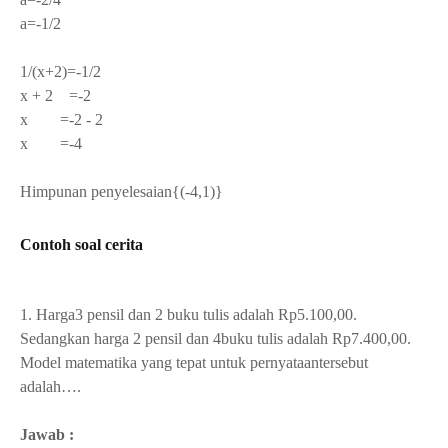
a=-1/2
1/(x+2)=-1/2
x + 2 =-2
x =-2 - 2
x =-4
Himpunan penyelesaian{(-4,1)}
Contoh soal cerita
1. Harga3 pensil dan 2 buku tulis adalah Rp5.100,00.
Sedangkan harga 2 pensil dan 4buku tulis adalah Rp7.400,00.
Model matematika yang tepat untuk pernyataantersebut
adalah….
Jawab :