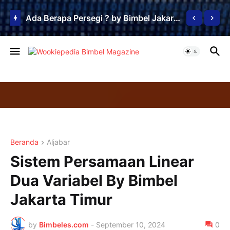
Ada Berapa Persegi ? by Bimbel Jakarta Timur
Beranda
Aljabar
Sistem Persamaan Linear
Dua Variabel By Bimbel
Jakarta Timur
by
Bimbeles.com
-
September 10, 2024
0