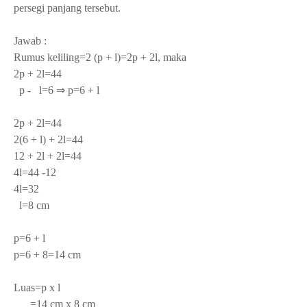
persegi panjang tersebut.
Jawab :
Rumus keliling=2 (p + l)=2p + 2l, maka
2p + 2l=44
p - l=6 ⇒ p=6 + l
2p + 2l=44
2(6 + l) + 2l=44
12 + 2l + 2l=44
4l=44 -12
4l=32
l=8 cm
p=6 + l
p=6 + 8=14 cm
Luas=p x l
=14 cm x 8 cm