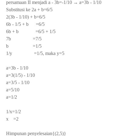
persamaan II menjadi a - 3b=-1/10 → a=3b - 1/10
Substitusi ke 2a + b=6/5
2(3b - 1/10) + b=6/5
6b - 1/5 + b =6/5
6b + b =6/5 + 1/5
7b =7/5
b =1/5
1/y =1/5, maka y=5
a=3b - 1/10
a=3(1/5) - 1/10
a=3/5 - 1/10
a=5/10
a=1/2
1/x=1/2
x =2
Himpunan penyelesaian{(2,5)}