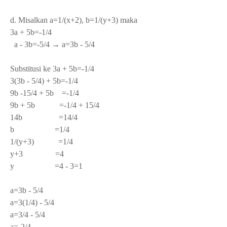
d. Misalkan a=1/(x+2), b=1/(y+3) maka
3a + 5b=-1/4
a - 3b=-5/4 → a=3b - 5/4
Substitusi ke 3a + 5b=-1/4
3(3b - 5/4) + 5b=-1/4
9b -15/4 + 5b =-1/4
9b + 5b =-1/4 + 15/4
14b =14/4
b =1/4
1/(y+3) =1/4
y+3 =4
y =4 - 3=1
a=3b - 5/4
a=3(1/4) - 5/4
a=3/4 - 5/4
a=-2/4