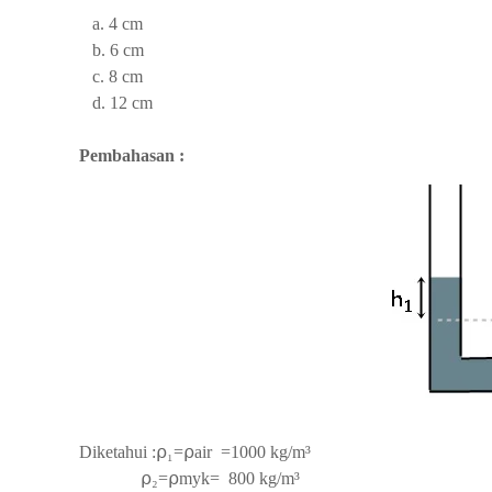
a. 4 cm
b. 6 cm
c. 8 cm
d. 12 cm
Pembahasan :
Diketahui :
⍴₁=⍴air =1000 kg/m³
⍴₂=⍴myk= 800 kg/m³