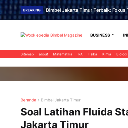
Bimbel Jakarta Timur Terbaik: Fokus T
BREAKING
BUSINESS
IN
Sitemap
about
Matematika
IPA
Fisika
Kimia
Biologi
Beranda
Bimbel Jakarta Timur
Soal Latihan Fluida 
Jakarta Timur