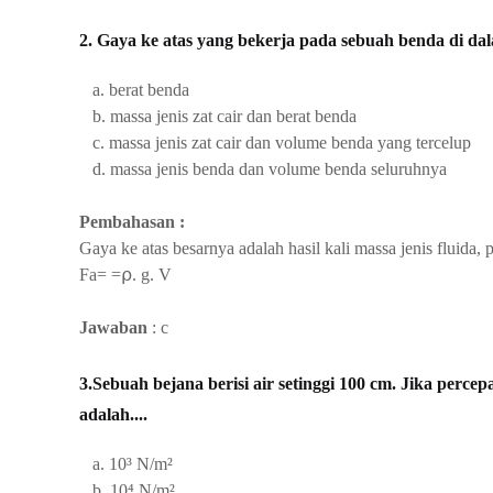
2. Gaya ke atas yang bekerja pada sebuah benda di dala
a. berat benda
b. massa jenis zat cair dan berat benda
c. massa jenis zat cair dan volume benda yang tercelup
d. massa jenis benda dan volume benda seluruhnya
Pembahasan :
Gaya ke atas besarnya adalah hasil kali massa jenis fluida,
Fa=
=⍴. g. V
Jawaban
: c
3.Sebuah bejana berisi air setinggi 100 cm. Jika percep
adalah....
a. 10³ N/m²
b. 10⁴
N/m²