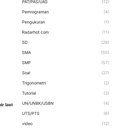
PAT/PAS/UAS
(12)
Pemrograman
(4)
Pengukuran
(1)
Radarhot com
(11)
SD
(29)
SMA
(50)
SMP
(57)
Soal
(27)
Trigonometri
(2)
Tutorial
(3)
UN/UNBK/USBN
(4)
ir laut
UTS/PTS
(6)
video
(12)