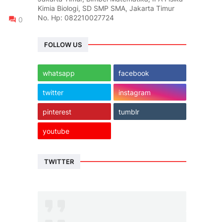
Kimia Biologi, SD SMP SMA, Jakarta Timur
No. Hp: 082210027724
0
FOLLOW US
whatsapp
facebook
twitter
instagram
pinterest
tumblr
youtube
TWITTER