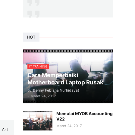
HOT
IT TRAINING
Cara Memperbaiki
Motherboard Laptop Rusak
by
Denny Febiana Nurhidayat
-
Maret 24, 2017
Memulai MYOB Accounting
V22
Maret 24, 2017
. Zat