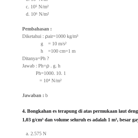
c.
10⁵
N/m²
d.
10⁶
N/m²
Pembahasan :
Diketahui :
⍴air=1000 kg/m³
g =
10 m/s²
h =100 cm=1 m
Ditanya=Ph ?
Jawab :
Ph=⍴ . g. h
Ph=1000. 10. 1
=
10⁴
N/m²
Jawaban :
b
4. Bongkahan es terapung di atas permukaan laut deng
1,03 g/cm³ dan volume seluruh es adalah 1 m³, besar gaya
a. 2.575 N