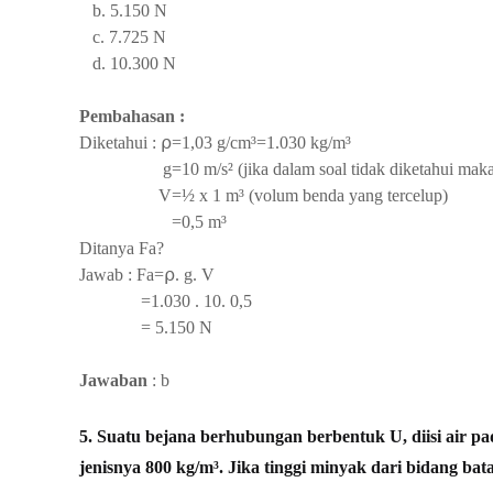
b. 5.150 N
c. 7.725 N
d. 10.300 N
Pembahasan :
Diketahui : ⍴=1,03
g/cm³=1.030 k
g/m³
g=10 m/s² (jika dalam soal tidak diketahui maka gu
V=½ x 1
m³ (volum benda yang tercelup)
=0,5
m³
Ditanya Fa?
Jawab : Fa=⍴. g. V
=1.030 . 10. 0,5
=
5.150 N
Jawaban
: b
5. Suatu bejana berhubungan berbentuk U, diisi air pa
jenisnya 800 kg/m³. Jika tinggi minyak dari bidang bat