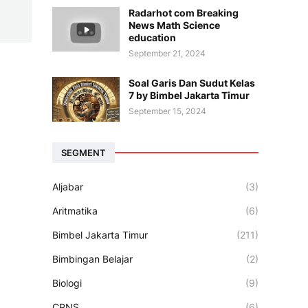
Radarhot com Breaking
News Math Science
education
September 21, 2024
Soal Garis Dan Sudut Kelas
7 by Bimbel Jakarta Timur
September 15, 2024
SEGMENT
Aljabar
(3)
Aritmatika
(6)
Bimbel Jakarta Timur
(211)
Bimbingan Belajar
(2)
Biologi
(9)
CPNS
(6)